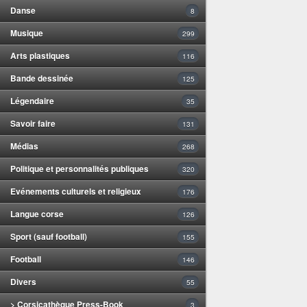
Danse
8
Musique
299
Arts plastiques
116
Bande dessinée
125
Légendaire
35
Savoir faire
131
Médias
268
Politique et personnalités publiques
320
Evénements culturels et religieux
176
Langue corse
126
Sport (sauf football)
155
Football
146
Divers
55
> Corsicathèque Press-Book
3