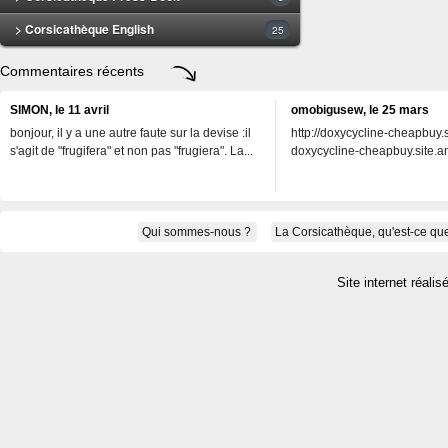
> Corsicathèque English
25
Commentaires récents
SIMON, le 11 avril
omobigusew, le 25 mars
bonjour, il y a une autre faute sur la devise :il
http://doxycycline-cheapbuy.si
s'agit de "frugifera" et non pas "frugiera". La...
doxycycline-cheapbuy.site.an
Qui sommes-nous ?
La Corsicathèque, qu'est-ce que
Site internet réalis