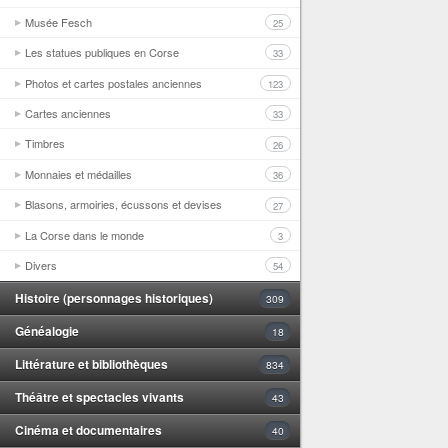
Musée Fesch
25
Les statues publiques en Corse
33
Photos et cartes postales anciennes
123
Cartes anciennes
33
Timbres
26
Monnaies et médailles
36
Blasons, armoiries, écussons et devises
27
La Corse dans le monde
3
Divers
54
Histoire (personnages historiques)
309
Généalogie
18
Littérature et bibliothèques
834
Théâtre et spectacles vivants
43
Cinéma et documentaires
40