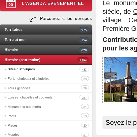
Le monume
L'AGENDA EVENEMENTIEL
siècle, de
C
Parcourez-ici les rubriques
village. C
Première G
Territoires
975
Contributi
Terre et mer
154
pour les ag
Histoire
679
Histoire (patrimoine)
1294
Sites historiques
483
Forts, châteaux et citadelles
33
Tours génoises
39
Eglises, chapelles et couvents
281
Monuments aux morts
34
Ponts
23
Soyez le p
Places
20
Musées
21