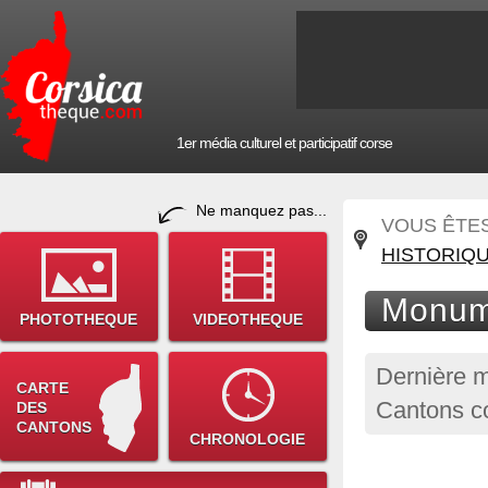
1er média culturel et participatif corse
Ne manquez pas...
VOUS ÊTES 
HISTORIQ
Monume
PHOTOTHEQUE
VIDEOTHEQUE
Dernière m
CARTE
Cantons c
DES
CANTONS
CHRONOLOGIE