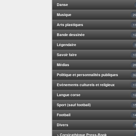
Danse
Musique
2
Arts plastiques
1
Bande dessinée
1
Légendaire
Savoir faire
1
Médias
2
Politique et personnalités publiques
3
Evénements culturels et religieux
1
Langue corse
1
Sport (sauf football)
1
Football
1
Divers
> Corsicathèque Press-Book