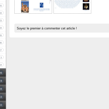
25
33
23
33
Soyez le premier à commenter cet article !
26
36
27
3
54
09
18
34
43
40