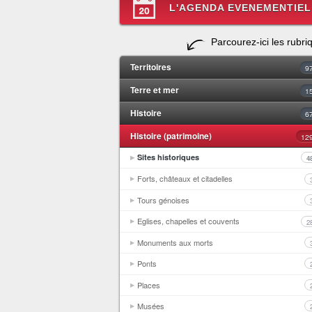
L'AGENDA EVENEMENTIEL
Parcourez-ici les rubri
Territoires
9
Terre et mer
1
Histoire
6
Histoire (patrimoine)
12
Sites historiques
4
Forts, châteaux et citadelles
Tours génoises
Eglises, chapelles et couvents
2
Monuments aux morts
Ponts
Places
Musées