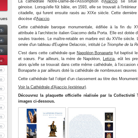
La cathédrale Notre-Dame-de-l'Assomption d'
Ajaccio
se situe 
génoise. Lorsqu'elle fût bâtie, en 1593, elle se trouvait à l'intérieu
citadelle, qui furent ensuite rasés au XIXe siècle. Cette dernière
ques
diocèse d'
Ajaccio
.
Cette cathédrale baroque monumentale, édifiée à la fin du XV
75
attribuée à l'architecte italien Giacomo della Porta. Elle est dotée 
seules travées. Le maître-retable en marbre est du XVIIe siècle.
54
ornée d'un tableau d'Eugène Delacroix, intitulé
Le Triomphe de la Re
79
C'est dans cette cathédrale que
Napoléon Bonaparte
fut baptisé l
et sœurs. Par ailleurs, la mère de Napoléon,
Letizia
, eût les pr
94
alors qu'elle se trouvait dans cette même cathédrale, à l'occasion 
83
Bonaparte a par ailleurs doté la cathédrale de nombreuses œuvres d
Cette cathédrale fait l’objet d’un classement au titre des Monument
33
Voir la Cathédrale d'Ajaccio (extérieur)
.
39
Découvrez la plaquette officielle réalisée par la Collectivité
81
images ci-dessous.
34
23
20
21