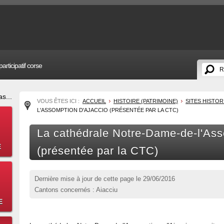
articipatif corse
s...
VOUS ÊTES ICI :
ACCUEIL
HISTOIRE (PATRIMOINE)
SITES HISTO
L'ASSOMPTION D'AJACCIO (PRÉSENTÉE PAR LA CTC)
La cathédrale Notre-Dame-de-l'Ass
E
(présentée par la CTC)
Dernière mise à jour de cette page le
29/06/2016
Cantons concernés : Aiacciu
E