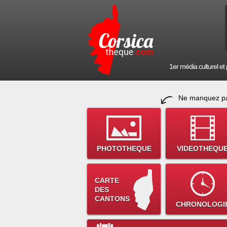
1er média culturel et p
Ne manquez pa
PHOTOTHEQUE
VIDEOTHEQU
CARTE
DES
CANTONS
CHRONOLOGI