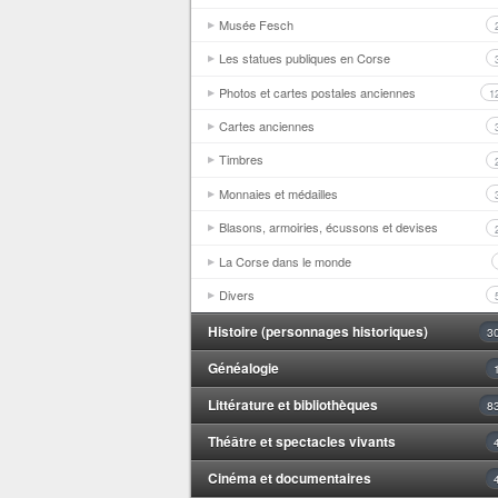
Musée Fesch
Les statues publiques en Corse
Photos et cartes postales anciennes
1
Cartes anciennes
Timbres
Monnaies et médailles
Blasons, armoiries, écussons et devises
La Corse dans le monde
Divers
Histoire (personnages historiques)
3
Généalogie
Littérature et bibliothèques
8
Théâtre et spectacles vivants
Cinéma et documentaires