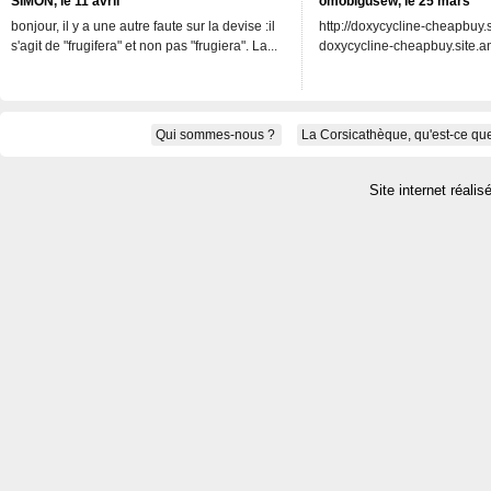
SIMON, le 11 avril
omobigusew, le 25 mars
bonjour, il y a une autre faute sur la devise :il
http://doxycycline-cheapbuy.si
s'agit de "frugifera" et non pas "frugiera". La...
doxycycline-cheapbuy.site.an
Qui sommes-nous ?
La Corsicathèque, qu'est-ce que
Site internet réalis