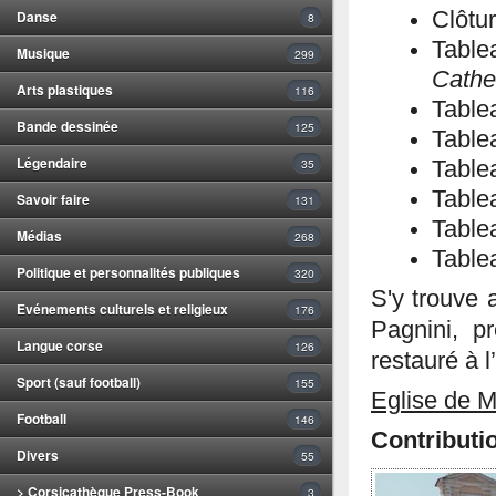
Danse
Clôtu
8
Tabl
Musique
299
Cathe
Arts plastiques
116
Tabl
Bande dessinée
125
Tabl
Légendaire
35
Tabl
Tabl
Savoir faire
131
Tabl
Médias
268
Tabl
Politique et personnalités publiques
320
S'y trouve
Evénements culturels et religieux
176
Pagnini, pr
Langue corse
126
restauré à 
Sport (sauf football)
155
Eglise de M
Football
146
Contributi
Divers
55
> Corsicathèque Press-Book
3