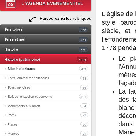
L'AGENDA EVENEMENTIEL
L'église de
Parcourez-ici les rubriques
style baro
Territoires
975
siècle, et
l'effondre
Terre et mer
154
1778 pendan
Histoire
679
Le pl
Histoire (patrimoine)
1294
l'Ann
Sites historiques
483
mètre
Forts, châteaux et citadelles
33
façade
Tours génoises
39
La fa
Eglises, chapelles et couvents
281
des f
Monuments aux morts
34
blanc
décor
Ponts
23
dans 
Places
20
Marie
Musées
21