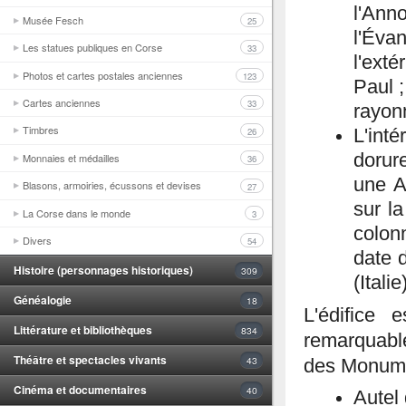
l'Ann
Musée Fesch
25
l'Éva
Les statues publiques en Corse
33
l'ext
Photos et cartes postales anciennes
123
Paul ;
Cartes anciennes
33
rayonn
Timbres
26
L'int
dorur
Monnaies et médailles
36
une A
Blasons, armoiries, écussons et devises
27
sur l
La Corse dans le monde
3
colon
Divers
54
date 
Histoire (personnages historiques)
309
(Itali
Généalogie
18
L'édifice 
Littérature et bibliothèques
834
remarquable
Théâtre et spectacles vivants
43
des Monumen
Cinéma et documentaires
40
Autel 