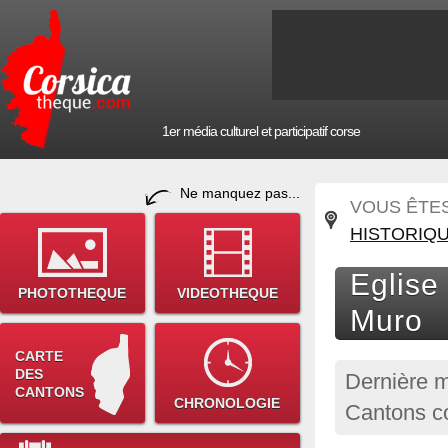
1er média culturel et participatif corse
Ne manquez pas...
VOUS ÊTES 
HISTORIQ
Eglise
PHOTOTHEQUE
VIDEOTHEQUE
Muro
CARTE
DES
Dernière m
CANTONS
CHRONOLOGIE
Cantons c