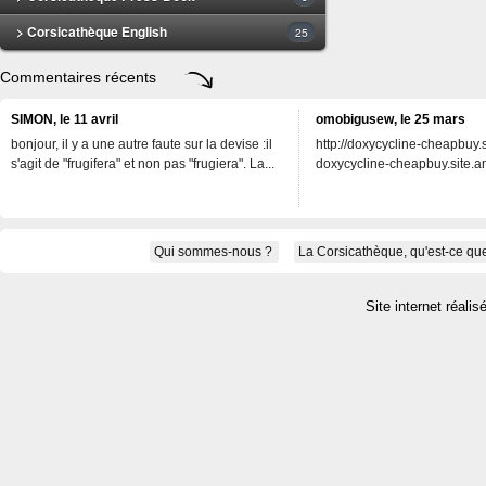
> Corsicathèque English
25
Commentaires récents
SIMON, le 11 avril
omobigusew, le 25 mars
bonjour, il y a une autre faute sur la devise :il
http://doxycycline-cheapbuy.si
s'agit de "frugifera" et non pas "frugiera". La...
doxycycline-cheapbuy.site.an
Qui sommes-nous ?
La Corsicathèque, qu'est-ce que
Site internet réalis