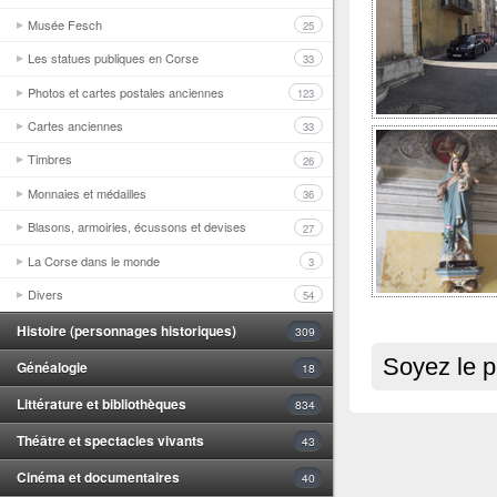
Musée Fesch
25
Les statues publiques en Corse
33
Photos et cartes postales anciennes
123
Cartes anciennes
33
Timbres
26
Monnaies et médailles
36
Blasons, armoiries, écussons et devises
27
La Corse dans le monde
3
Divers
54
Histoire (personnages historiques)
309
Soyez le p
Généalogie
18
Littérature et bibliothèques
834
Théâtre et spectacles vivants
43
Cinéma et documentaires
40