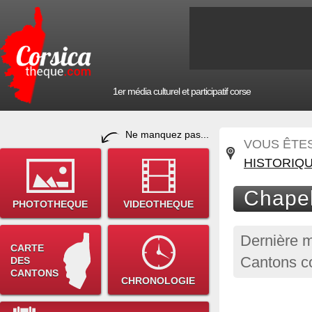
1er média culturel et participatif corse
Ne manquez pas...
VOUS ÊTES 
HISTORIQ
Chapel
PHOTOTHEQUE
VIDEOTHEQUE
Dernière m
CARTE
Cantons c
DES
CANTONS
CHRONOLOGIE