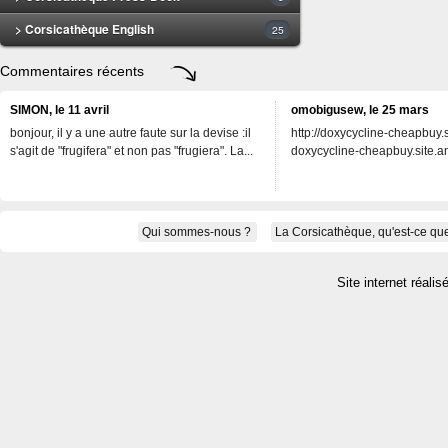
> Corsicathèque English
25
Commentaires récents
SIMON, le 11 avril
omobigusew, le 25 mars
bonjour, il y a une autre faute sur la devise :il
http://doxycycline-cheapbuy.si
s'agit de "frugifera" et non pas "frugiera". La...
doxycycline-cheapbuy.site.an
Qui sommes-nous ?
La Corsicathèque, qu'est-ce que
Site internet réalis