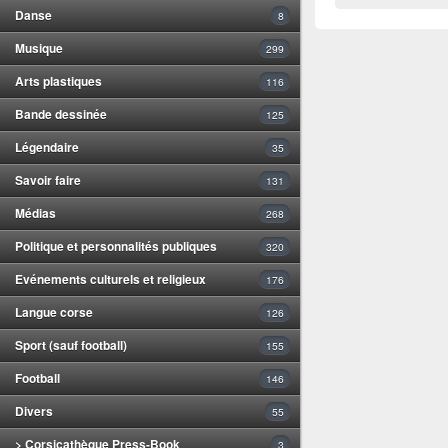
Danse
8
Musique
299
Arts plastiques
116
Bande dessinée
125
Légendaire
35
Savoir faire
131
Médias
268
Politique et personnalités publiques
320
Evénements culturels et religieux
176
Langue corse
126
Sport (sauf football)
155
Football
146
Divers
55
> Corsicathèque Press-Book
3