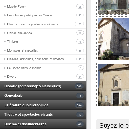
Musée Fesch
25
Les statues publiques en Corse
33
Photos et cartes postales anciennes
123
Cartes anciennes
33
Timbres
26
Monnaies et médailles
36
Blasons, armoiries, écussons et devises
27
La Corse dans le monde
3
Divers
54
Histoire (personnages historiques)
309
Généalogie
18
Littérature et bibliothèques
834
Théâtre et spectacles vivants
43
Cinéma et documentaires
40
Soyez le p