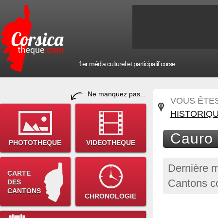
1er média culturel et participatif corse
Ne manquez pas...
VOUS ÊTES 
HISTORIQ
Cauro 
PHOTOTHEQUE
VIDEOTHEQUE
Dernière m
CARTE
Cantons co
DES
CANTONS
CHRONOLOGIE