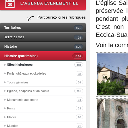
L'église Sa
L'AGENDA EVENEMENTIEL
préservée 
Parcourez-ici les rubriques
pendant pl
C'est non 
Territoires
975
Eccica-Suar
Terre et mer
154
Voir la co
Histoire
679
Histoire (patrimoine)
1294
Sites historiques
483
Forts, châteaux et citadelles
33
Tours génoises
39
Eglises, chapelles et couvents
281
Monuments aux morts
34
Ponts
23
Places
20
Musées
21