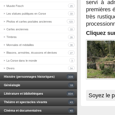
servi à ad
Musée Fesch
25
premières é
Les statues publiques en Corse
33
très rustiq
Photos et cartes postales anciennes
123
processionn
Cartes anciennes
33
Cliquez su
Timbres
26
Monnaies et médailles
36
Blasons, armoiries, écussons et devises
27
La Corse dans le monde
3
Divers
54
Histoire (personnages historiques)
309
Généalogie
18
Littérature et bibliothèques
834
Soyez le p
Théâtre et spectacles vivants
43
Cinéma et documentaires
40