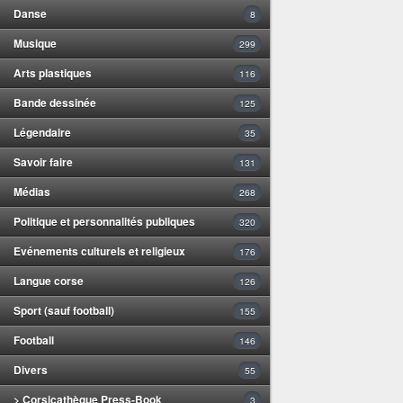
Danse
8
Musique
299
Arts plastiques
116
Bande dessinée
125
Légendaire
35
Savoir faire
131
Médias
268
Politique et personnalités publiques
320
Evénements culturels et religieux
176
Langue corse
126
Sport (sauf football)
155
Football
146
Divers
55
> Corsicathèque Press-Book
3