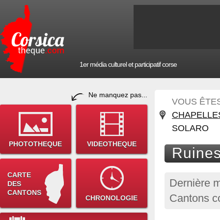
1er média culturel et participatif corse
Ne manquez pas...
VOUS ÊTES 
CHAPELLE
SOLARO
PHOTOTHEQUE
VIDEOTHEQUE
Ruines
CARTE
Dernière m
DES
CANTONS
Cantons co
CHRONOLOGIE