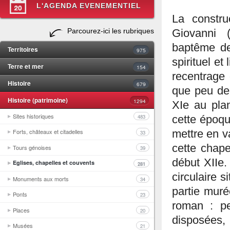
L'AGENDA EVENEMENTIEL
La constru
Parcourez-ici les rubriques
Giovanni
baptême de
Territoires
975
spirituel et
Terre et mer
154
recentrage 
Histoire
679
que peu de 
Histoire (patrimoine)
1294
XIe au pla
Sites historiques
483
cette époqu
Forts, châteaux et citadelles
mettre en v
33
cette chape
Tours génoises
39
début XIIe.
Eglises, chapelles et couvents
281
circulaire s
Monuments aux morts
34
partie muré
Ponts
23
roman : pe
Places
20
disposées, 
Musées
21