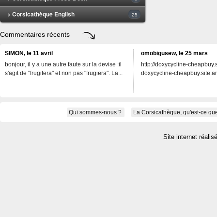
> Corsicathèque English
25
Commentaires récents
SIMON, le 11 avril
omobigusew, le 25 mars
bonjour, il y a une autre faute sur la devise :il
http://doxycycline-cheapbuy.si
s'agit de "frugifera" et non pas "frugiera". La...
doxycycline-cheapbuy.site.an
Qui sommes-nous ?
La Corsicathèque, qu'est-ce que
Site internet réalis