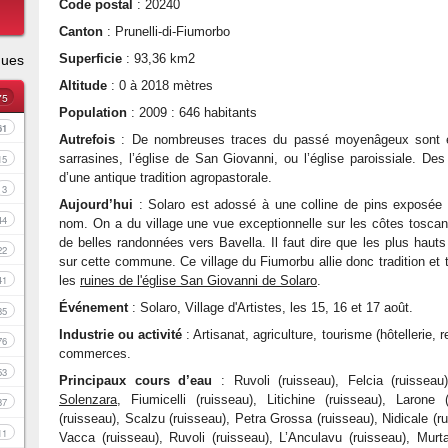
Code postal
: 20240
Canton
: Prunelli-di-Fiumorbo
Superficie
: 93,36 km2
ques
Altitude
: 0 à 2018 mètres
75
Population
: 2009 : 646 habitants
61
Autrefois
: De nombreuses traces du passé moyenâgeux sont en
sarrasines, l’église de San Giovanni, ou l’église paroissiale. De
15
d’une antique tradition agropastorale.
3
Aujourd’hui
: Solaro est adossé à une colline de pins exposée au
44
nom. On a du village une vue exceptionnelle sur les côtes toscane
de belles randonnées vers Bavella. Il faut dire que les plus ha
22
sur cette commune. Ce village du Fiumorbu allie donc tradition et
les
ruines de l'église San Giovanni de Solaro
.
41
Événement
: Solaro, Village d'Artistes, les 15, 16 et 17 août.
35
Industrie ou activité
: Artisanat, agriculture, tourisme (hôtellerie,
76
commerces.
53
Principaux cours d’eau
: Ruvoli (ruisseau), Felcia (ruisseau
Solenzara
, Fiumicelli (ruisseau), Litichine (ruisseau), Larone 
37
(ruisseau), Scalzu (ruisseau), Petra Grossa (ruisseau), Nidicale (r
11
Vacca (ruisseau), Ruvoli (ruisseau), L’Anculavu (ruisseau), Murta