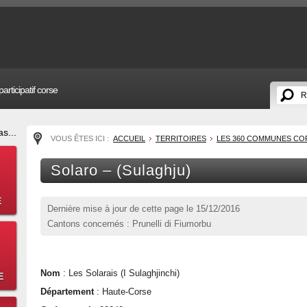
articipatif corse
s...
VOUS ÊTES ICI :
ACCUEIL
TERRITOIRES
LES 360 COMMUNES CO
Solaro – (Sulaghju)
E
Dernière mise à jour de cette page le
15/12/2016
Cantons concernés : Prunelli di Fiumorbu
Nom
: Les Solarais (I Sulaghjinchi)
E
Département
: Haute-Corse