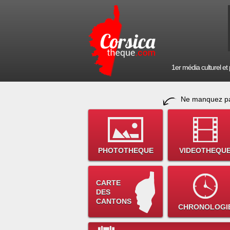
1er média culturel et p
Ne manquez pa
PHOTOTHEQUE
VIDEOTHEQU
CARTE
DES
CANTONS
CHRONOLOGI