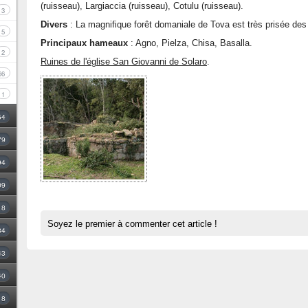
(ruisseau), Largiaccia (ruisseau), Cotulu (ruisseau).
3
Divers
: La magnifique forêt domaniale de Tova est très prisée des 
5
Principaux hameaux
: Agno, Pielza, Chisa, Basalla.
2
Ruines de l'église San Giovanni de Solaro
.
66
1
54
79
94
09
18
Soyez le premier à commenter cet article !
34
43
40
8