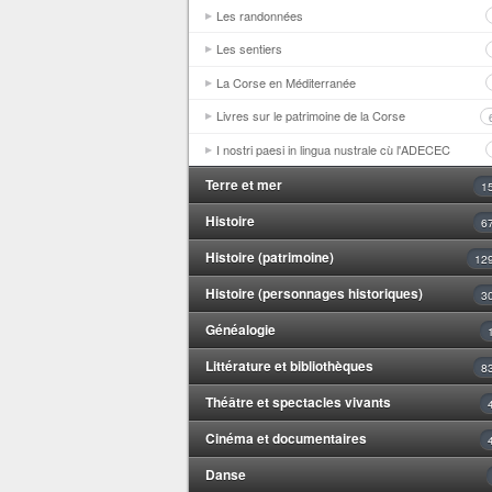
Les randonnées
Les sentiers
La Corse en Méditerranée
Livres sur le patrimoine de la Corse
I nostri paesi in lingua nustrale cù l'ADECEC
Terre et mer
1
Histoire
6
Histoire (patrimoine)
12
Histoire (personnages historiques)
3
Généalogie
Littérature et bibliothèques
8
Théâtre et spectacles vivants
Cinéma et documentaires
Danse