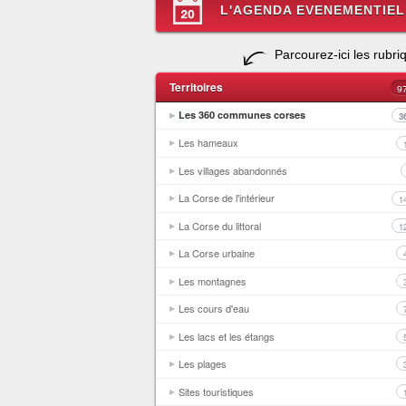
L'AGENDA EVENEMENTIEL
Parcourez-ici les rubri
Territoires
9
Les 360 communes corses
3
Les hameaux
Les villages abandonnés
La Corse de l'intérieur
1
La Corse du littoral
1
La Corse urbaine
Les montagnes
Les cours d'eau
Les lacs et les étangs
Les plages
Sites touristiques