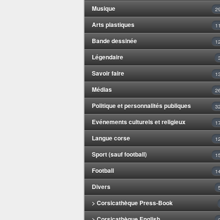
Musique
2
Arts plastiques
1
Bande dessinée
1
Légendaire
Savoir faire
1
Médias
2
Politique et personnalités publiques
3
Evénements culturels et religieux
1
Langue corse
1
Sport (sauf football)
1
Football
1
Divers
> Corsicathèque Press-Book
> Corsicathèque English