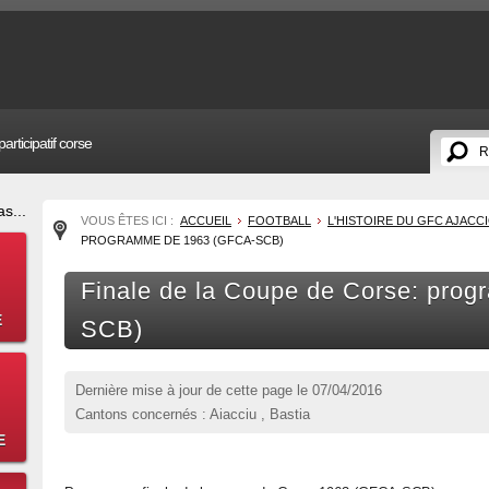
articipatif corse
s...
VOUS ÊTES ICI :
ACCUEIL
FOOTBALL
L'HISTOIRE DU GFC AJACC
PROGRAMME DE 1963 (GFCA-SCB)
Finale de la Coupe de Corse: pro
E
SCB)
Dernière mise à jour de cette page le
07/04/2016
Cantons concernés : Aiacciu , Bastia
E