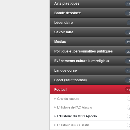
Arts plastiques
1
Bande dessinée
1
Légendaire
Savoir faire
1
Médias
2
Politique et personnalités publiques
3
Evénements culturels et religieux
1
Langue corse
1
Sport (sauf football)
1
Football
1
Grands joueurs
L'Histoire de l'AC Ajaccio
L'Histoire du GFC Ajaccio
L'Histoire du SC Bastia