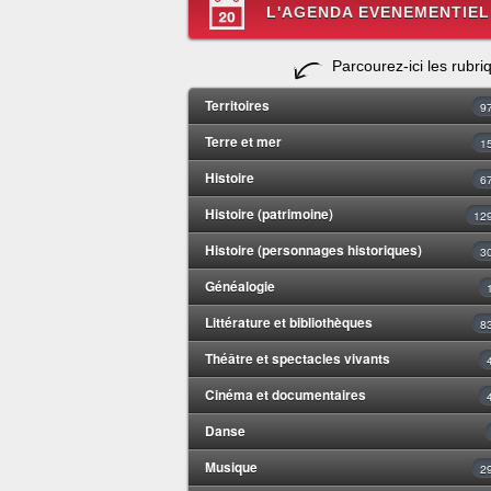
L'AGENDA EVENEMENTIEL
Parcourez-ici les rubri
Territoires
9
Terre et mer
1
Histoire
6
Histoire (patrimoine)
12
Histoire (personnages historiques)
3
Généalogie
Littérature et bibliothèques
8
Théâtre et spectacles vivants
Cinéma et documentaires
Danse
Musique
2