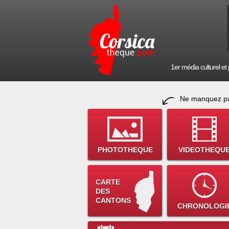
1er média culturel et p
Ne manquez pa
PHOTOTHEQUE
VIDEOTHEQU
CARTE
DES
CANTONS
CHRONOLOGI