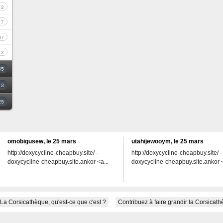
2
7
37
3
55
3
25
omobigusew, le 25 mars
utahijewooym, le 25 mars
http://doxycycline-cheapbuy.site/ -
http://doxycycline-cheapbuy.site/ -
doxycycline-cheapbuy.site.ankor <a...
doxycycline-cheapbuy.site.ankor <
La Corsicathèque, qu'est-ce que c'est ?
Contribuez à faire grandir la Corsicat