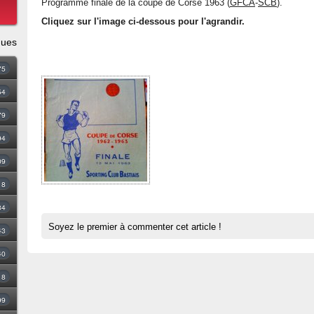
Programme finale de la coupe de Corse 1963 (
GFCA
-
SCB
).
Cliquez sur l'image ci-dessous pour l'agrandir.
ques
75
54
79
94
09
18
34
Soyez le premier à commenter cet article !
43
40
8
99