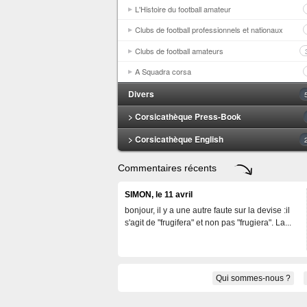
L'Histoire du football amateur
Clubs de football professionnels et nationaux
Clubs de football amateurs
A Squadra corsa
Divers
> Corsicathèque Press-Book
> Corsicathèque English
Commentaires récents
SIMON, le 11 avril
bonjour, il y a une autre faute sur la devise :il
s'agit de "frugifera" et non pas "frugiera". La...
Qui sommes-nous ?