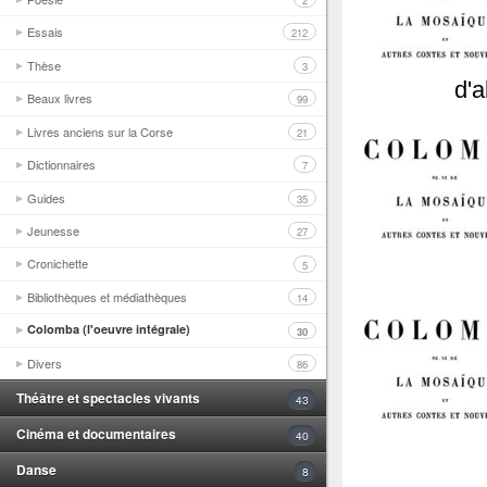
2
Essais
212
Thèse
3
d'a
Beaux livres
99
Livres anciens sur la Corse
21
Dictionnaires
7
Guides
35
Jeunesse
27
Cronichette
5
Bibliothèques et médiathèques
14
Colomba (l'oeuvre intégrale)
30
Divers
86
Théâtre et spectacles vivants
43
Cinéma et documentaires
40
Danse
8