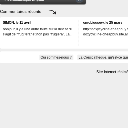
Commentaires récents
SIMON, le 11 avril
omobigusew, le 25 mars
bonjour, il y a une autre faute sur la devise :il
http://doxycycline-cheapbuy.si
s'agit de "frugifera" et non pas "frugiera". La...
doxycycline-cheapbuy.site.an
Qui sommes-nous ?
La Corsicathèque, qu'est-ce que
Site internet réalis