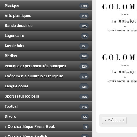
Musique
299
Arts plastiques
116
Bande dessinée
125
Légendaire
35
Savoir faire
131
Médias
268
Politique et personnalités publiques
320
Evénements culturels et religieux
176
Langue corse
126
Sport (sauf football)
155
Football
146
Divers
55
« Précédent
> Corsicathèque Press-Book
3
> Corsicathèque English
25