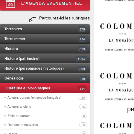
L'AGENDA EVENEMENTIEL
Parcourez-ici les rubriques
Territoires
975
Terre et mer
154
Histoire
679
Histoire (patrimoine)
1294
Histoire (personnages historiques)
309
Généalogie
18
Littérature et bibliothèques
834
Auteurs corses (en langue française)
160
Auteurs anciens
56
pe
Editeurs corses
8
Romans et nouvelles
69
Poésie