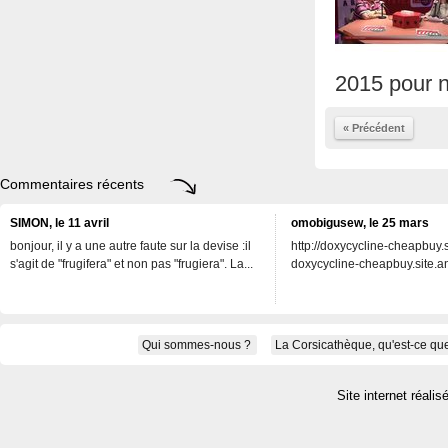
2015 pour n
« Précédent
Commentaires récents
SIMON, le 11 avril
omobigusew, le 25 mars
bonjour, il y a une autre faute sur la devise :il
http://doxycycline-cheapbuy.si
s'agit de "frugifera" et non pas "frugiera". La...
doxycycline-cheapbuy.site.an
Qui sommes-nous ?
La Corsicathèque, qu'est-ce que
Site internet réalis