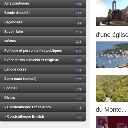
Arts plastiques
116
Bande dessinée
125
Légendaire
35
Savoir faire
131
d'une église
Médias
268
Politique et personnalités publiques
320
Evénements culturels et religieux
176
Langue corse
126
Sport (sauf football)
155
Football
146
Divers
55
> Corsicathèque Press-Book
3
du Monte...
> Corsicathèque English
25