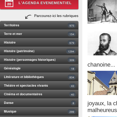
L'AGENDA EVENEMENTIEL
Parcourez-ici les rubriques
Territoires
975
Terre et mer
154
Histoire
679
Histoire (patrimoine)
1294
Histoire (personnages historiques)
309
chanoine...
Généalogie
18
Littérature et bibliothèques
834
Théâtre et spectacles vivants
43
Cinéma et documentaires
40
Danse
joyaux, la 
8
malheureuse
Musique
299