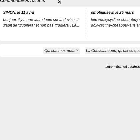
Commentaires récents
SIMON, le 11 avril
omobigusew, le 25 mars
bonjour, il y a une autre faute sur la devise :il
http://doxycycline-cheapbuy.si
s'agit de "frugifera" et non pas "frugiera". La...
doxycycline-cheapbuy.site.an
Qui sommes-nous ?
La Corsicathèque, qu'est-ce que
Site internet réalis