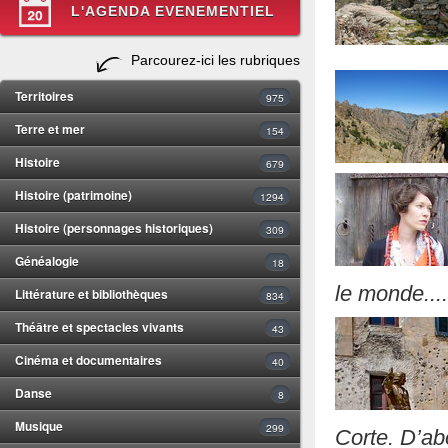
L'AGENDA EVENEMENTIEL
Parcourez-ici les rubriques
Territoires
975
Terre et mer
154
Histoire
679
Histoire (patrimoine)
1294
Histoire (personnages historiques)
309
Généalogie
18
le monde....
Littérature et bibliothèques
834
Théâtre et spectacles vivants
43
Cinéma et documentaires
40
Danse
8
Musique
299
Corte. D’abo