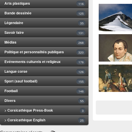
Arts plastiques
116
Bande dessinée
125
Légendaire
35
Savoir faire
131
Médias
268
Politique et personnalités publiques
320
Evénements culturels et religieux
176
Langue corse
126
Sport (sauf football)
155
Football
146
Divers
55
> Corsicathèque Press-Book
3
> Corsicathèque English
25