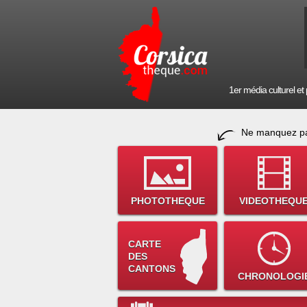
1er média culturel et p
Ne manquez pa
PHOTOTHEQUE
VIDEOTHEQU
CARTE
DES
CANTONS
CHRONOLOGI