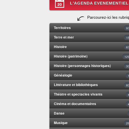
L'AGENDA EVENEMENTIEL
Parcourez-ici les rubri
Territoires
9
Terre et mer
1
Histoire
6
Histoire (patrimoine)
12
Histoire (personnages historiques)
3
Généalogie
Littérature et bibliothèques
8
Théâtre et spectacles vivants
Cinéma et documentaires
Danse
Musique
2