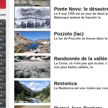
Ponte Novu: le désastre
Le 8 mai 1769 est un jour de deuil p
ques
Nationaux tentent de franchir le
75
54
Pozzolo (lac)
Le lac de Pozzolo se trouve dans l
79
94
09
Randonnée de la vallée
18
La Corse, ce n'est pas que la mer, c
nos plus belles vallées, la
34
43
Restonica
40
La Restonica est une rivière qui cou
8
99