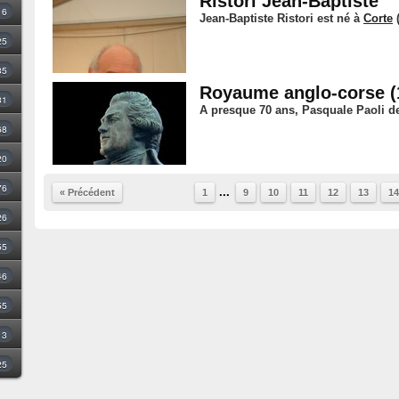
Ristori Jean-Baptiste
16
Jean-Baptiste Ristori est né à
Corte
(
25
35
Royaume anglo-corse (
31
A presque 70 ans, Pasquale Paoli de
68
20
76
...
« Précédent
1
9
10
11
12
13
14
26
55
46
55
3
25