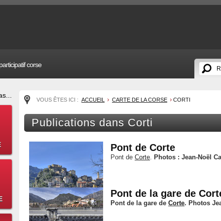
articipatif corse
s...
VOUS ÊTES ICI :
ACCUEIL
CARTE DE LA CORSE
CORTI
Publications dans Corti
E
Pont de Corte
Pont de
Corte
.
Photos : Jean-Noël Ca
Pont de la gare de Cort
E
Pont de la gare de
Corte
.
Photos Jea