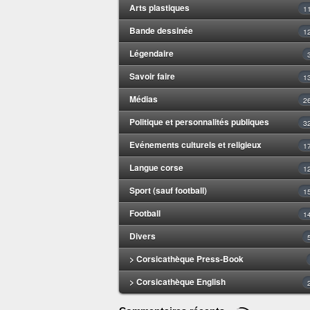
Arts plastiques
1
Bande dessinée
1
Légendaire
Savoir faire
1
Médias
2
Politique et personnalités publiques
3
Evénements culturels et religieux
1
Langue corse
1
Sport (sauf football)
1
Football
1
Divers
> Corsicathèque Press-Book
> Corsicathèque English