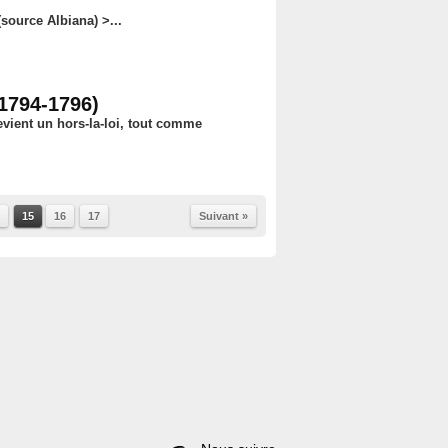
source Albiana) >...
1794-1796)
vient un hors-la-loi, tout comme
15
16
17
Suivant »