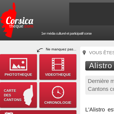
1er média culturel et participatif corse
Ne manquez pas...
VOUS ÊTES 
Alistro
PHOTOTHEQUE
VIDEOTHEQUE
Dernière m
Cantons co
CARTE
DES
CANTONS
CHRONOLOGIE
L'Alistro e