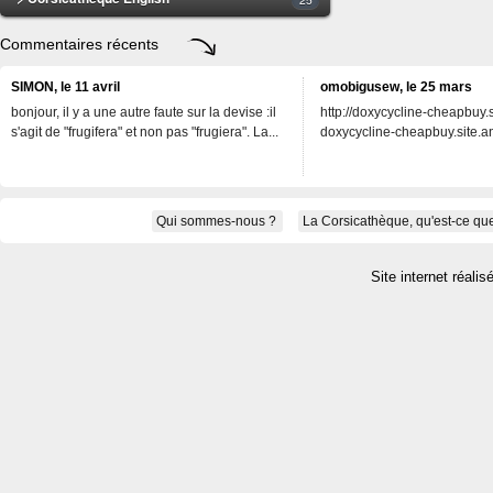
Commentaires récents
SIMON, le 11 avril
omobigusew, le 25 mars
bonjour, il y a une autre faute sur la devise :il
http://doxycycline-cheapbuy.si
s'agit de "frugifera" et non pas "frugiera". La...
doxycycline-cheapbuy.site.an
Qui sommes-nous ?
La Corsicathèque, qu'est-ce que
Site internet réalis