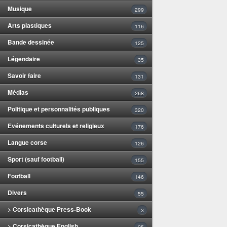
Musique
299
Arts plastiques
116
Bande dessinée
125
Légendaire
35
Savoir faire
131
Médias
268
Politique et personnalités publiques
320
Evénements culturels et religieux
176
Langue corse
126
Sport (sauf football)
155
Football
146
Divers
55
> Corsicathèque Press-Book
3
> Corsicathèque English
25