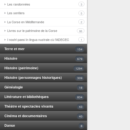
Les randonnées
3
Les sentiers
5
La Corse en Méditerranée
2
Livres sur le patrimoine de la Corse
66
I nostri paesi in lingua nustrale cù l'ADECEC
1
Terre et mer
154
Histoire
679
Histoire (patrimoine)
1294
Histoire (personnages historiques)
309
Généalogie
18
Littérature et bibliothèques
834
Théâtre et spectacles vivants
43
Cinéma et documentaires
40
Danse
8