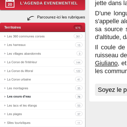
jette dans l
L'AGENDA EVENEMENTIEL
D'une longu
Parcourez-ici les rubriques
s'appelle a
Territoires
975
sa source
Les 360 communes corses
d'altitude,
361
Les hameaux
15
Il coule de
Les villages abandonnés
3
ruisseau d
La Corse de l'intérieur
Giuliano
, e
144
les commun
La Corse du littoral
122
La Corse urbaine
41
Les montagnes
35
Soyez le p
Les cours d'eau
76
Les lacs et les étangs
53
Les plages
37
Sites touristiques
11