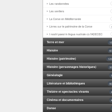
Les randonnées
Les sentiers
La Corse en Méditerranée
Livres sur le patrimoine de la Corse
I nostri paesi in lingua nustrale cù l'ADECEC
Terre et mer
1
Histoire
6
Histoire (patrimoine)
12
Histoire (personnages historiques)
3
Généalogie
Littérature et bibliothèques
8
Théâtre et spectacles vivants
Cinéma et documentaires
Danse