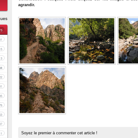
agrandir.
ques
75
61
15
3
44
22
41
35
76
53
37
Soyez le premier à commenter cet article !
11