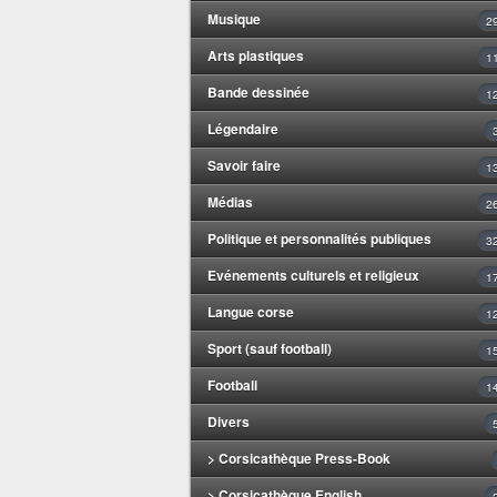
Musique
2
Arts plastiques
1
Bande dessinée
1
Légendaire
Savoir faire
1
Médias
2
Politique et personnalités publiques
3
Evénements culturels et religieux
1
Langue corse
1
Sport (sauf football)
1
Football
1
Divers
> Corsicathèque Press-Book
> Corsicathèque English