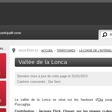
articipatif corse
s...
VOUS ÊTES ICI :
ACCUEIL
TERRITOIRES
LA CORSE DE L'INTÉRIE
Vallée de la Lonca
E
Dernière mise à jour de cette page le
31/01/2013
Cantons concernés : Dui Sevi
La vallée de la Lonca se situe sur les hauteurs d'
Ota
jusqu
E
Puscaghja.
Contribution : Jacques Flick. Cliquez sur les images ci-de