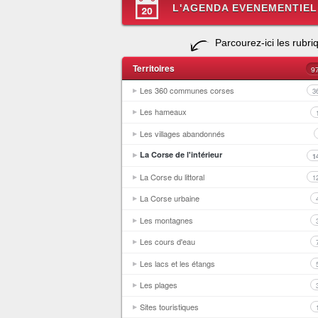
L'AGENDA EVENEMENTIEL
Parcourez-ici les rubri
Territoires
9
Les 360 communes corses
3
Les hameaux
Les villages abandonnés
La Corse de l'intérieur
1
La Corse du littoral
1
La Corse urbaine
Les montagnes
Les cours d'eau
Les lacs et les étangs
Les plages
Sites touristiques