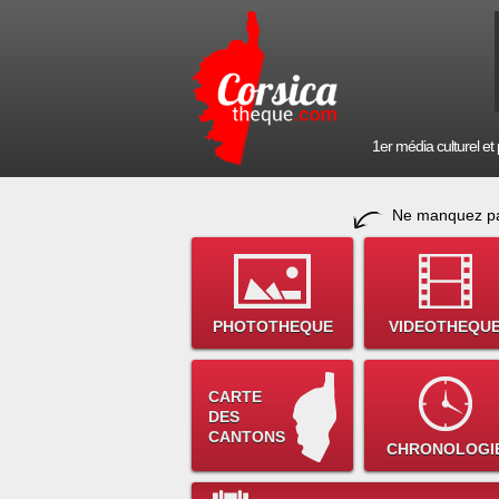
1er média culturel et p
Ne manquez pa
PHOTOTHEQUE
VIDEOTHEQU
CARTE
DES
CANTONS
CHRONOLOGI