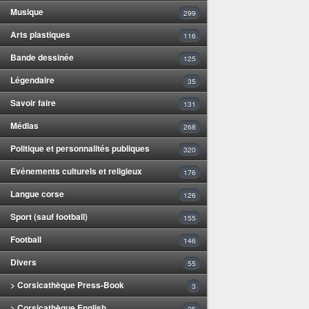
Musique
299
Arts plastiques
116
Bande dessinée
125
Légendaire
35
Savoir faire
131
Médias
268
Politique et personnalités publiques
320
Evénements culturels et religieux
176
Langue corse
126
Sport (sauf football)
155
Football
146
Divers
55
> Corsicathèque Press-Book
3
> Corsicathèque English
25