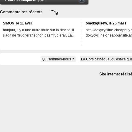
Commentaires récents
SIMON, le 11 avril
omobigusew, le 25 mars
bonjour, il y a une autre faute sur la devise :il
http://doxycycline-cheapbuy.si
s'agit de "frugifera" et non pas "frugiera". La...
doxycycline-cheapbuy.site.an
Qui sommes-nous ?
La Corsicathèque, qu'est-ce que
Site internet réalis