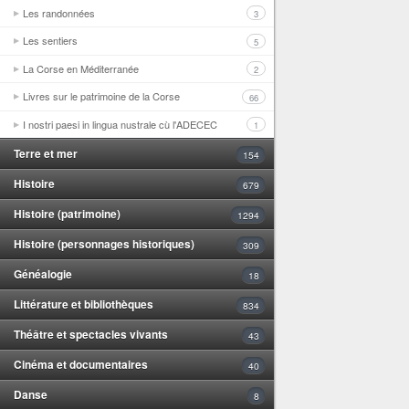
Les randonnées
3
Les sentiers
5
La Corse en Méditerranée
2
Livres sur le patrimoine de la Corse
66
I nostri paesi in lingua nustrale cù l'ADECEC
1
Terre et mer
154
Histoire
679
Histoire (patrimoine)
1294
Histoire (personnages historiques)
309
Généalogie
18
Littérature et bibliothèques
834
Théâtre et spectacles vivants
43
Cinéma et documentaires
40
Danse
8