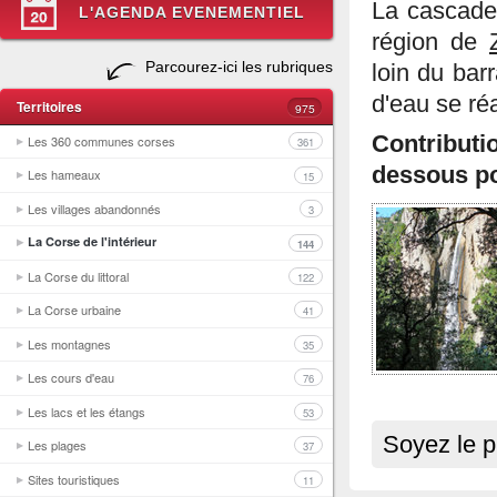
La cascade 
L'AGENDA EVENEMENTIEL
région de
Parcourez-ici les rubriques
loin du bar
d'eau se ré
Territoires
975
Contribut
Les 360 communes corses
361
dessous po
Les hameaux
15
Les villages abandonnés
3
La Corse de l'intérieur
144
La Corse du littoral
122
La Corse urbaine
41
Les montagnes
35
Les cours d'eau
76
Les lacs et les étangs
53
Soyez le p
Les plages
37
Sites touristiques
11