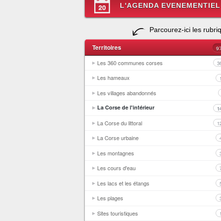
L'AGENDA EVENEMENTIEL
Parcourez-ici les rubri
Territoires
9
Les 360 communes corses
3
Les hameaux
Les villages abandonnés
La Corse de l'intérieur
1
La Corse du littoral
1
La Corse urbaine
Les montagnes
Les cours d'eau
Les lacs et les étangs
Les plages
Sites touristiques