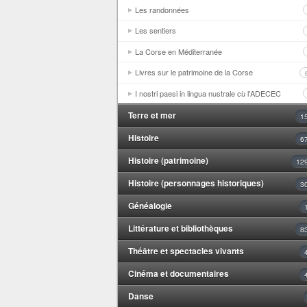
Les randonnées
Les sentiers
La Corse en Méditerranée
Livres sur le patrimoine de la Corse
I nostri paesi in lingua nustrale cù l'ADECEC
Terre et mer
1
Histoire
6
Histoire (patrimoine)
12
Histoire (personnages historiques)
3
Généalogie
Littérature et bibliothèques
8
Théâtre et spectacles vivants
Cinéma et documentaires
Danse