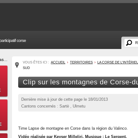
articipatif corse
s...
VOUS ÊTES ICI :
ACCUEIL
TERRITOIRES
LA CORSE DE L'INTÉRIE
SUD
Clip sur les montagnes de Corse-d
E
Dernière mise à jour de cette page le
18/01/2013
Cantons concernés : Sartè , Ulmetu
E
Time Lapse de montagne en Corse dans la région du Valinco.
Vidéo réalisée par Keyser Milleliri. Musique : Le Sergent.