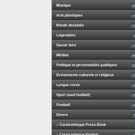
Musique
2
Arts plastiques
1
Bande dessinée
1
Légendaire
Savoir faire
1
Médias
2
Politique et personnalités publiques
3
Evénements culturels et religieux
1
Langue corse
1
Sport (sauf football)
1
Football
1
Divers
> Corsicathèque Press-Book
> Corsicathèque English