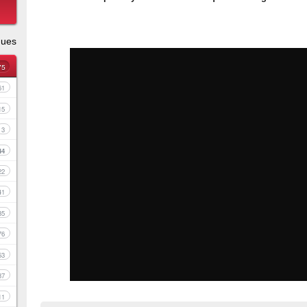
ques
75
61
15
3
44
22
41
35
76
53
37
11