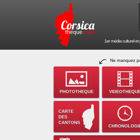
1er média culturel et p
Ne manquez pa
PHOTOTHEQUE
VIDEOTHEQU
CARTE
DES
CANTONS
CHRONOLOGI