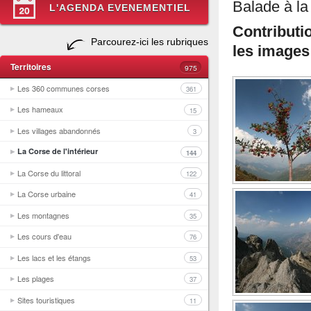
Balade à l
L'AGENDA EVENEMENTIEL
Contributi
Parcourez-ici les rubriques
les images
Territoires
975
Les 360 communes corses
361
Les hameaux
15
Les villages abandonnés
3
La Corse de l'intérieur
144
La Corse du littoral
122
La Corse urbaine
41
Les montagnes
35
Les cours d'eau
76
Les lacs et les étangs
53
Les plages
37
Sites touristiques
11