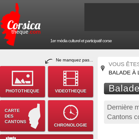
1er média culturel et participatif corse
Ne manquez pas...
VOUS ÊTES 
BALADE À 
Balade
PHOTOTHEQUE
VIDEOTHEQUE
Dernière m
CARTE
Cantons c
DES
CANTONS
CHRONOLOGIE