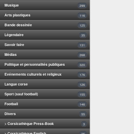
Musique
299
Arts plastiques
116
Bande dessinée
125
Légendaire
35
Savoir faire
131
Médias
268
Politique et personnalités publiques
320
Evénements culturels et religieux
176
Langue corse
126
Sport (sauf football)
155
Football
146
Divers
55
> Corsicathèque Press-Book
3
> Corsicathèque English
25