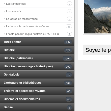
Les randonnées
3
Les sentiers
5
La Corse en Méditerranée
2
Livres sur le patrimoine de la Corse
66
I nostri paesi in lingua nustrale cù l'ADECEC
1
Terre et mer
154
Soyez le p
Histoire
679
Histoire (patrimoine)
1294
Histoire (personnages historiques)
309
Généalogie
18
Littérature et bibliothèques
834
Théâtre et spectacles vivants
43
Cinéma et documentaires
40
Danse
8