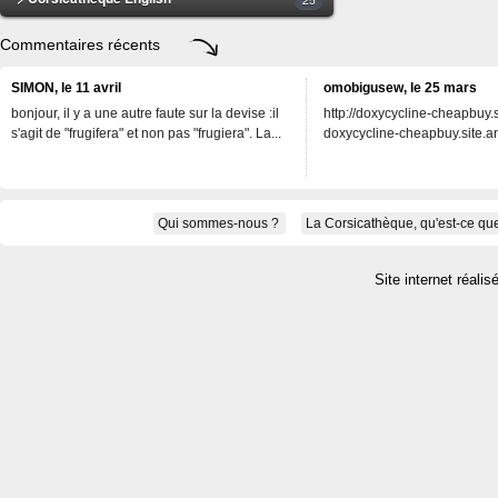
Commentaires récents
SIMON, le 11 avril
omobigusew, le 25 mars
bonjour, il y a une autre faute sur la devise :il
http://doxycycline-cheapbuy.si
s'agit de "frugifera" et non pas "frugiera". La...
doxycycline-cheapbuy.site.an
Qui sommes-nous ?
La Corsicathèque, qu'est-ce que
Site internet réalis