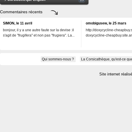
Commentaires récents
SIMON, le 11 avril
omobigusew, le 25 mars
bonjour, il y a une autre faute sur la devise :il
http://doxycycline-cheapbuy.si
s'agit de "frugifera" et non pas "frugiera". La...
doxycycline-cheapbuy.site.an
Qui sommes-nous ?
La Corsicathèque, qu'est-ce que
Site internet réalis