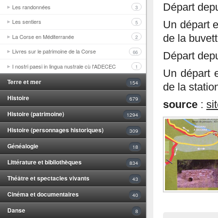
Départ dep
Les randonnées
3
Les sentiers
5
Un départ e
La Corse en Méditerranée
de la buvet
2
Livres sur le patrimoine de la Corse
66
Départ dep
I nostri paesi in lingua nustrale cù l'ADECEC
1
Un départ 
Terre et mer
154
de la statio
Histoire
679
source
:
si
Histoire (patrimoine)
1294
Histoire (personnages historiques)
309
Généalogie
18
Littérature et bibliothèques
834
Théâtre et spectacles vivants
43
Cinéma et documentaires
40
Danse
8