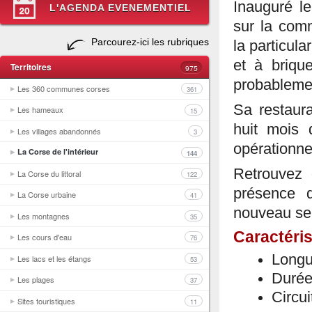
Inauguré le
L'AGENDA EVENEMENTIEL
sur la co
Parcourez-ici les rubriques
la particula
et à briqu
Territoires
975
probablemen
Les 360 communes corses
361
Sa restaura
Les hameaux
15
huit mois 
Les villages abandonnés
3
opérationne
La Corse de l'intérieur
144
Retrouvez 
La Corse du littoral
122
présence 
La Corse urbaine
41
nouveau se
Les montagnes
35
Caractéris
Les cours d'eau
76
Longue
Les lacs et les étangs
53
Durée 
Les plages
37
Circui
Sites touristiques
11