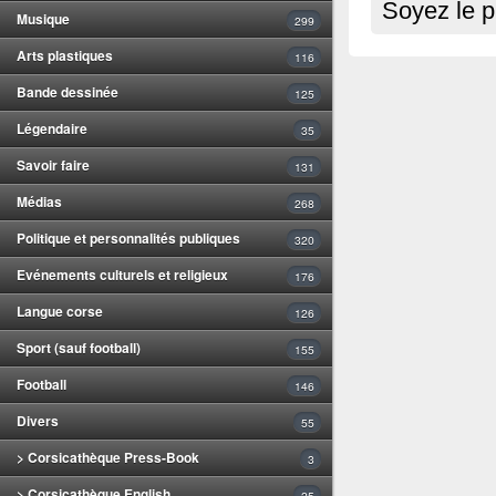
Soyez le p
Musique
299
Arts plastiques
116
Bande dessinée
125
Légendaire
35
Savoir faire
131
Médias
268
Politique et personnalités publiques
320
Evénements culturels et religieux
176
Langue corse
126
Sport (sauf football)
155
Football
146
Divers
55
> Corsicathèque Press-Book
3
> Corsicathèque English
25