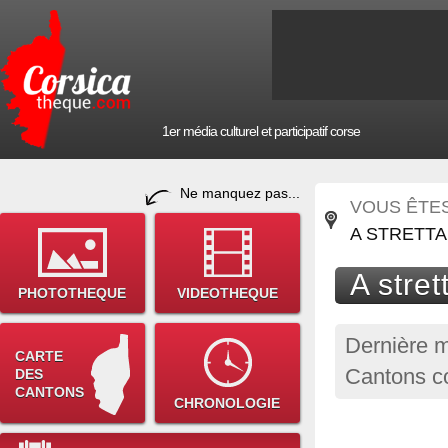
1er média culturel et participatif corse
Ne manquez pas...
VOUS ÊTES 
A STRETTA
A stret
PHOTOTHEQUE
VIDEOTHEQUE
Dernière m
CARTE
Cantons c
DES
CANTONS
CHRONOLOGIE