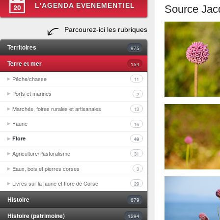
L'AGENDA EVENEMENTIEL
Source Jac
Parcourez-ici les rubriques
Territoires
975
Terre et mer
154
Pêche/chasse
11
Ports et marines
2
Marchés, foires rurales et artisanales
13
Faune
16
Flore
49
Agriculture/Pastoralisme
31
Eaux, bois et pierres corses
3
Livres sur la faune et flore de Corse
29
Histoire
679
Histoire (patrimoine)
1294