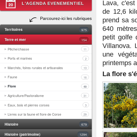
Lava, c'est
L'AGENDA EVENEMENTIEL
de 12,6 ki
Parcourez-ici les rubriques
prend sa s
640 mètres 
Territoires
975
petit golf
Terre et mer
154
Villanova. 
Pêche/chasse
11
une végéta
Ports et marines
2
printemps a
Marchés, foires rurales et artisanales
13
La flore s'
Faune
16
Flore
49
Agriculture/Pastoralisme
31
Eaux, bois et pierres corses
3
Livres sur la faune et flore de Corse
29
Histoire
679
Histoire (patrimoine)
1294