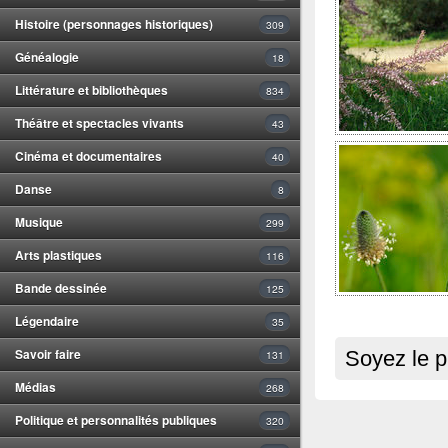
Histoire (personnages historiques)
309
Généalogie
18
Littérature et bibliothèques
834
Théâtre et spectacles vivants
43
Cinéma et documentaires
40
Danse
8
Musique
299
Arts plastiques
116
Bande dessinée
125
Légendaire
35
Savoir faire
Soyez le p
131
Médias
268
Politique et personnalités publiques
320