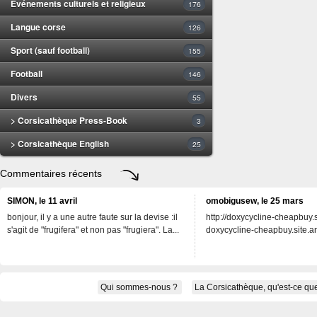
Evénements culturels et religieux
176
Langue corse
126
Sport (sauf football)
155
Football
146
Divers
55
> Corsicathèque Press-Book
3
> Corsicathèque English
25
Commentaires récents
SIMON, le 11 avril
omobigusew, le 25 mars
bonjour, il y a une autre faute sur la devise :il
http://doxycycline-cheapbuy.si
s'agit de "frugifera" et non pas "frugiera". La...
doxycycline-cheapbuy.site.an
Qui sommes-nous ?
La Corsicathèque, qu'est-ce que