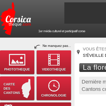
1er média culturel et participatif corse
Ne manquez pas...
VOUS ÊTES 
S'ÉVEILLE 
La flor
PHOTOTHEQUE
VIDEOTHEQUE
Dernière m
CARTE
Cantons co
DES
CANTONS
CHRONOLOGIE