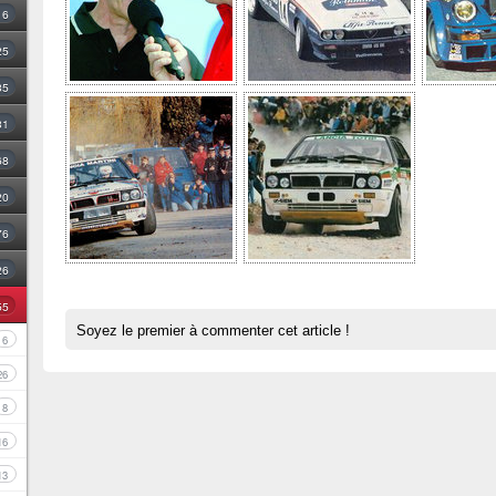
16
25
35
31
68
20
76
26
55
Soyez le premier à commenter cet article !
6
26
8
16
13