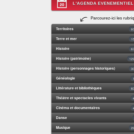
L'AGENDA EVENEMENTIEL
Parcourez-ici les rubri
Territoires
9
Terre et mer
1
Histoire
6
Histoire (patrimoine)
12
Histoire (personnages historiques)
3
Généalogie
Littérature et bibliothèques
8
Théâtre et spectacles vivants
Cinéma et documentaires
Danse
Musique
2