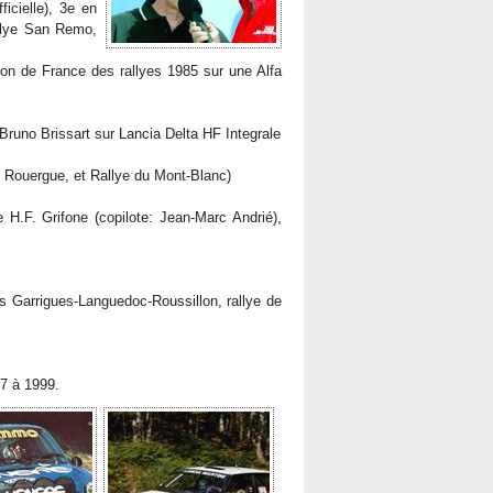
icielle), 3e en
llye San Remo,
ion de France des rallyes 1985 sur une Alfa
Bruno Brissart sur Lancia Delta HF Integrale
u Rouergue, et Rallye du Mont-Blanc)
 H.F. Grifone (copilote: Jean-Marc Andrié),
des Garrigues-Languedoc-Roussillon, rallye de
77 à 1999.