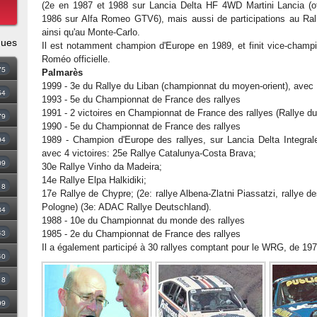
(2e en 1987 et 1988 sur Lancia Delta HF 4WD Martini Lancia (off
1986 sur Alfa Romeo GTV6), mais aussi de participations au Ra
ainsi qu'au Monte-Carlo.
ques
Il est notamment champion d'Europe en 1989, et finit vice-champ
Roméo officielle.
75
Palmarès
1999 - 3e du Rallye du Liban (championnat du moyen-orient), avec 
54
1993 - 5e du Championnat de France des rallyes
1991 - 2 victoires en Championnat de France des rallyes (Rallye d
79
1990 - 5e du Championnat de France des rallyes
94
1989 - Champion d'Europe des rallyes, sur Lancia Delta Integrale
avec 4 victoires: 25e Rallye Catalunya-Costa Brava;
09
30e Rallye Vinho da Madeira;
14e Rallye Elpa Halkidiki;
18
17e Rallye de Chypre; (2e: rallye Albena-Zlatni Piassatzi, rallye 
Pologne) (3e: ADAC Rallye Deutschland).
34
1988 - 10e du Championnat du monde des rallyes
43
1985 - 2e du Championnat de France des rallyes
Il a également participé à 30 rallyes comptant pour le WRG, de 19
40
8
99