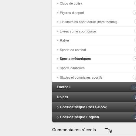
Clubs de volley
Figures du sport
L'Histoire du sport corse (hors football)
Livres sur le sport corse
Rallye
Sports de combat
Sports mécaniques
Sports nautiques
Stades et complexes sportifs
Football
1
Divers
> Corsicathèque Press-Book
> Corsicathèque English
Commentaires récents