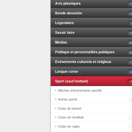
Arts plastiques
1
Bande dessinée
1
Légendaire
Savoir faire
1
Médias
2
Politique et personnalités publiques
3
Evénements culturels et religieux
1
Langue corse
1
Sport (sauf football)
1
Affiches d'événements sportifs
Autres sports
Clubs de basket
Clubs de handball
Clubs de rugby