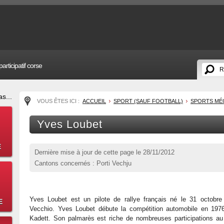
articipatif corse
s...
VOUS ÊTES ICI :
ACCUEIL
SPORT (SAUF FOOTBALL)
SPORTS MÉ
Yves Loubet
E
Dernière mise à jour de cette page le
28/11/2012
Cantons concernés : Porti Vechju
Yves Loubet est un pilote de rallye français né le 31 octobre
E
Vecchio. Yves Loubet débute la compétition automobile en 197
Kadett. Son palmarès est riche de nombreuses participations a