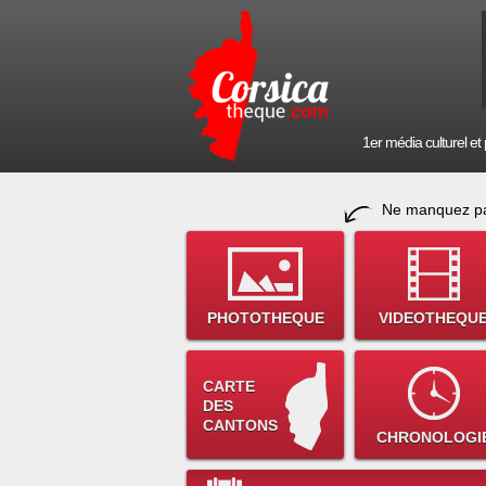
1er média culturel et p
Ne manquez pa
PHOTOTHEQUE
VIDEOTHEQU
CARTE
DES
CANTONS
CHRONOLOGI