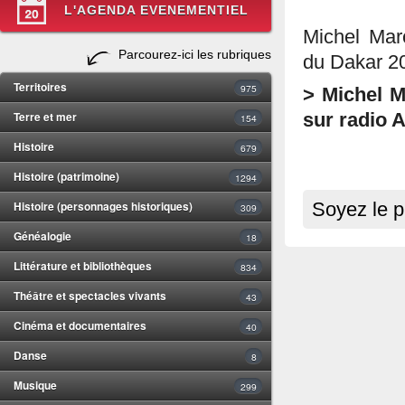
L'AGENDA EVENEMENTIEL
Michel Mar
Parcourez-ici les rubriques
du Dakar 2
Territoires
975
> Michel Ma
Terre et mer
sur radio A
154
Histoire
679
Histoire (patrimoine)
1294
Histoire (personnages historiques)
Soyez le p
309
Généalogie
18
Littérature et bibliothèques
834
Théâtre et spectacles vivants
43
Cinéma et documentaires
40
Danse
8
Musique
299