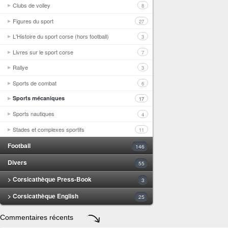
Clubs de volley
8
Figures du sport
27
L'Histoire du sport corse (hors football)
3
Livres sur le sport corse
7
Rallye
3
Sports de combat
6
Sports mécaniques
17
Sports nautiques
4
Stades et complexes sportifs
11
Football
146
Divers
55
> Corsicathèque Press-Book
3
> Corsicathèque English
25
Commentaires récents