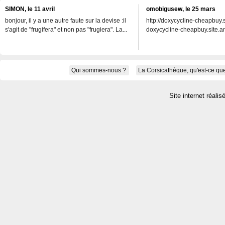
SIMON, le 11 avril
omobigusew, le 25 mars
bonjour, il y a une autre faute sur la devise :il
http://doxycycline-cheapbuy.si
s'agit de "frugifera" et non pas "frugiera". La...
doxycycline-cheapbuy.site.an
Qui sommes-nous ?
La Corsicathèque, qu'est-ce que
Site internet réalis