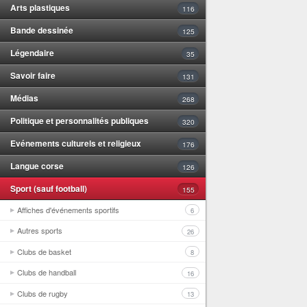
Arts plastiques
116
Bande dessinée
125
Légendaire
35
Savoir faire
131
Médias
268
Politique et personnalités publiques
320
Evénements culturels et religieux
176
Langue corse
126
Sport (sauf football)
155
Affiches d'événements sportifs
6
Autres sports
26
Clubs de basket
8
Clubs de handball
16
Clubs de rugby
13