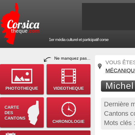
1er média culturel et participatif corse
Ne manquez pas...
VOUS ÊTES 
MÉCANIQU
Michel
PHOTOTHEQUE
VIDEOTHEQUE
Dernière m
CARTE
Cantons co
DES
CANTONS
CHRONOLOGIE
Mots clés 