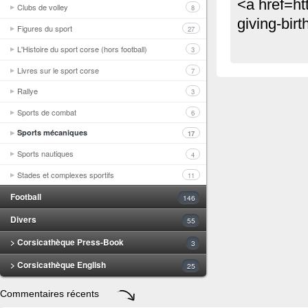
<a href=ht
Clubs de volley
8
giving-birt
Figures du sport
27
L'Histoire du sport corse (hors football)
3
Livres sur le sport corse
7
Rallye
3
Sports de combat
6
Sports mécaniques
17
Sports nautiques
4
Stades et complexes sportifs
11
Football
146
Divers
55
> Corsicathèque Press-Book
3
> Corsicathèque English
25
Commentaires récents