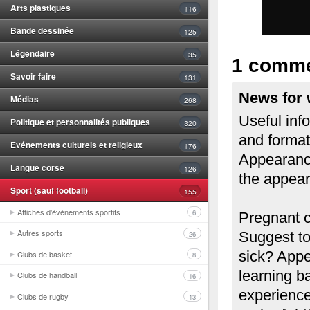
Arts plastiques
116
Bande dessinée
125
Légendaire
35
1 comme
Savoir faire
131
News for 
Médias
268
Useful info
Politique et personnalités publiques
320
and format
Evénements culturels et religieux
176
Appearance
Langue corse
126
the appear
Sport (sauf football)
155
Affiches d'événements sportifs
6
Pregnant c
Autres sports
26
Suggest to
Clubs de basket
sick? Appe
8
learning b
Clubs de handball
16
experienc
Clubs de rugby
13