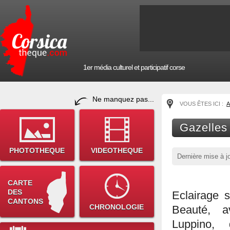
1er média culturel et participatif corse
Ne manquez pas...
VOUS ÊTES ICI :
A
Gazelles 
PHOTOTHEQUE
VIDEOTHEQUE
Dernière mise à j
CARTE
DES
Eclairage s
CANTONS
CHRONOLOGIE
Beauté, a
Luppino,