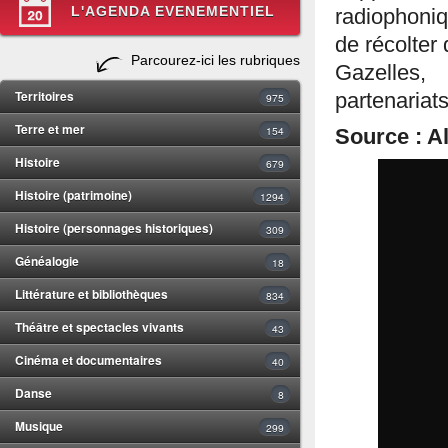
L'AGENDA EVENEMENTIEL
radiophoniq
de récolter
Parcourez-ici les rubriques
Gazelles,
Territoires
partenariats
975
Terre et mer
154
Source : Al
Histoire
679
Histoire (patrimoine)
1294
Histoire (personnages historiques)
309
Généalogie
18
Littérature et bibliothèques
834
Théâtre et spectacles vivants
43
Cinéma et documentaires
40
Danse
8
Musique
299