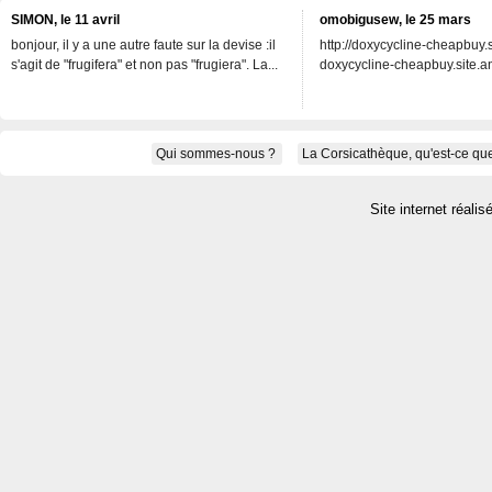
SIMON, le 11 avril
omobigusew, le 25 mars
bonjour, il y a une autre faute sur la devise :il
http://doxycycline-cheapbuy.si
s'agit de "frugifera" et non pas "frugiera". La...
doxycycline-cheapbuy.site.an
Qui sommes-nous ?
La Corsicathèque, qu'est-ce que
Site internet réalis