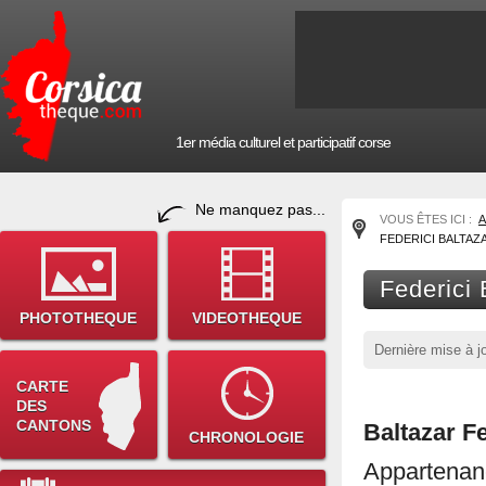
1er média culturel et participatif corse
Ne manquez pas...
VOUS ÊTES ICI :
A
FEDERICI BALTAZ
Federici 
PHOTOTHEQUE
VIDEOTHEQUE
Dernière mise à j
CARTE
DES
CANTONS
Baltazar F
CHRONOLOGIE
Appartenan