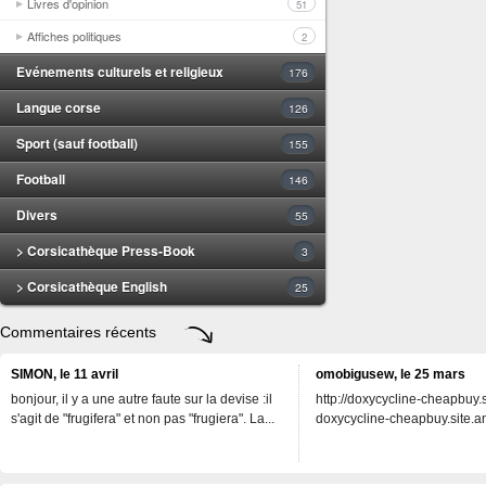
Livres d'opinion
51
Affiches politiques
2
Evénements culturels et religieux
176
Langue corse
126
Sport (sauf football)
155
Football
146
Divers
55
> Corsicathèque Press-Book
3
> Corsicathèque English
25
Commentaires récents
SIMON, le 11 avril
omobigusew, le 25 mars
bonjour, il y a une autre faute sur la devise :il
http://doxycycline-cheapbuy.si
s'agit de "frugifera" et non pas "frugiera". La...
doxycycline-cheapbuy.site.an