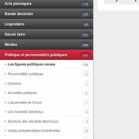
Arts plastiques
116
Bande dessinée
125
Légendaire
35
Savoir faire
131
Médias
268
Politique et personnalités publiques
320
Les figures politiques corses
118
Personnalités publiques
73
Opinions
1
Actualités politiques
41
L'assemblée de Corse
11
Les Conseils Généraux
3
Archives des résultats électoraux
4
Visites présidentielles/ministérielles
16