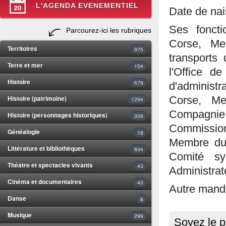
L'AGENDA EVENEMENTIEL
Date de nai
Ses foncti
Parcourez-ici les rubriques
Corse, Me
Territoires
975
transports
Terre et mer
154
l'Office d
Histoire
679
d'administra
Histoire (patrimoine)
Corse, M
1294
Compagnie
Histoire (personnages historiques)
309
Commission 
Généalogie
18
Membre du 
Littérature et bibliothèques
834
Comité sy
Théâtre et spectacles vivants
43
Administra
Cinéma et documentaires
40
Autre mand
Danse
8
Musique
299
Soyez le p