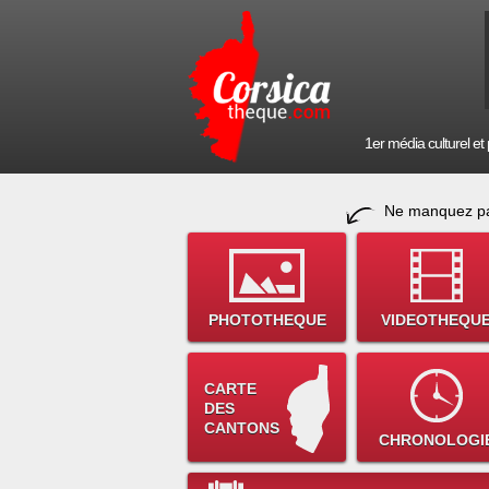
1er média culturel et p
Ne manquez pa
PHOTOTHEQUE
VIDEOTHEQU
CARTE
DES
CANTONS
CHRONOLOGI