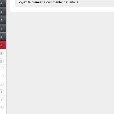
Soyez le premier à commenter cet article !
16
25
35
31
68
20
18
73
1
41
11
3
4
16