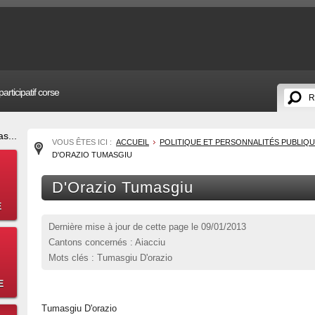
articipatif corse
s...
VOUS ÊTES ICI :
ACCUEIL
POLITIQUE ET PERSONNALITÉS PUBLIQ
D'ORAZIO TUMASGIU
D'Orazio Tumasgiu
E
Dernière mise à jour de cette page le
09/01/2013
Cantons concernés : Aiacciu
Mots clés : Tumasgiu D'orazio
E
Tumasgiu D'orazio