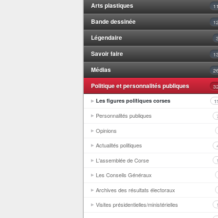
Arts plastiques
1
Bande dessinée
1
Légendaire
Savoir faire
1
Médias
2
Politique et personnalités publiques
3
Les figures politiques corses
1
Personnalités publiques
Opinions
Actualités politiques
L'assemblée de Corse
Les Conseils Généraux
Archives des résultats électoraux
Visites présidentielles/ministérielles