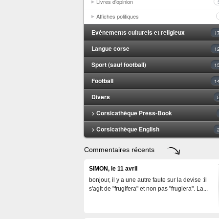
Livres d'opinion
Affiches politiques
Evénements culturels et religieux
1
Langue corse
1
Sport (sauf football)
1
Football
1
Divers
> Corsicathèque Press-Book
> Corsicathèque English
Commentaires récents
SIMON, le 11 avril
bonjour, il y a une autre faute sur la devise :il
s'agit de "frugifera" et non pas "frugiera". La...