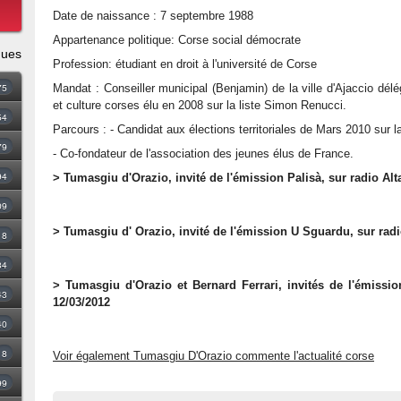
Date de naissance : 7 septembre 1988
Appartenance politique: Corse social démocrate
ques
Profession: étudiant en droit à l'université de Corse
75
Mandat : Conseiller municipal (Benjamin) de la ville d'Ajaccio dél
et culture corses élu en 2008 sur la liste Simon Renucci.
54
Parcours : - Candidat aux élections territoriales de Mars 2010 sur 
79
- Co-fondateur de l'association des jeunes élus de France.
94
> Tumasgiu d'Orazio, invité de l'émission Palisà, sur radio Alt
09
> Tumasgiu d' Orazio, invité de l'émission U Sguardu, sur radi
18
34
> Tumasgiu d'Orazio et Bernard Ferrari, invités de l'émissio
43
12/03/2012
40
8
Voir également Tumasgiu D'Orazio commente l'actualité corse
99