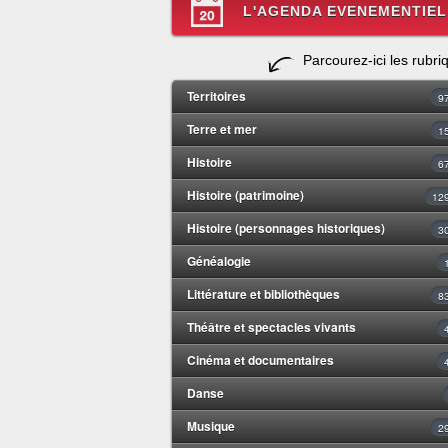
L'AGENDA EVENEMENTIEL
Parcourez-ici les rubri
Territoires
9
Terre et mer
1
Histoire
6
Histoire (patrimoine)
12
Histoire (personnages historiques)
3
Généalogie
Littérature et bibliothèques
8
Théâtre et spectacles vivants
Cinéma et documentaires
Danse
Musique
2