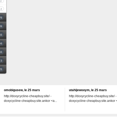
51
2
76
26
55
46
55
3
25
omobigusew, le 25 mars
utahijewooym, le 25 mars
http://doxycycline-cheapbuy.site/ -
http://doxycycline-cheapbuy.site/ -
doxycycline-cheapbuy.site.ankor <a...
doxycycline-cheapbuy.site.ankor <