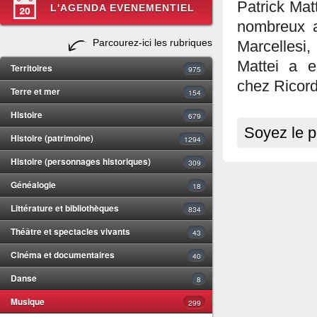
Patrick Matt
L'AGENDA EVENEMENTIEL
nombreux ar
Parcourez-ici les rubriques
Marcellesi
Mattei a e
Territoires
975
chez Ricord
Terre et mer
154
Histoire
679
Soyez le p
Histoire (patrimoine)
1294
Histoire (personnages historiques)
309
Généalogie
18
Littérature et bibliothèques
834
Théâtre et spectacles vivants
43
Cinéma et documentaires
40
Danse
8
Musique
299