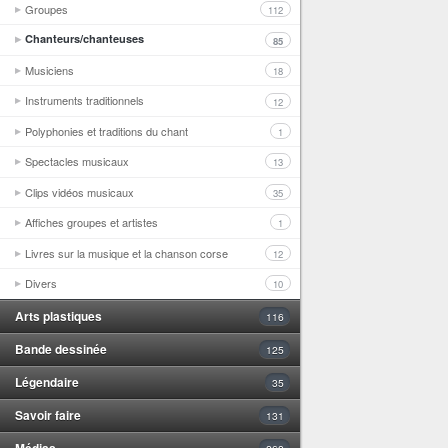
Groupes
112
Chanteurs/chanteuses
85
Musiciens
18
Instruments traditionnels
12
Polyphonies et traditions du chant
1
Spectacles musicaux
13
Clips vidéos musicaux
35
Affiches groupes et artistes
1
Livres sur la musique et la chanson corse
12
Divers
10
Arts plastiques
116
Bande dessinée
125
Légendaire
35
Savoir faire
131
Médias