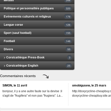
268
Politique et personnalités publiques
320
Evénements culturels et religieux
176
Langue corse
126
Sport (sauf football)
155
Football
146
Divers
55
> Corsicathèque Press-Book
3
> Corsicathèque English
25
Commentaires récents
SIMON, le 11 avril
omobigusew, le 25 mars
bonjour, il y a une autre faute sur la devise :il
http://doxycycline-cheapbuy.si
s'agit de "frugifera" et non pas "frugiera". La...
doxycycline-cheapbuy.site.an