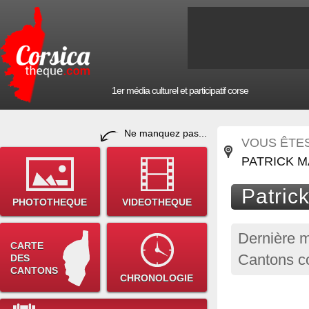
1er média culturel et participatif corse
Ne manquez pas...
VOUS ÊTES 
PATRICK M
Patric
PHOTOTHEQUE
VIDEOTHEQUE
Dernière m
CARTE
Cantons co
DES
CANTONS
CHRONOLOGIE