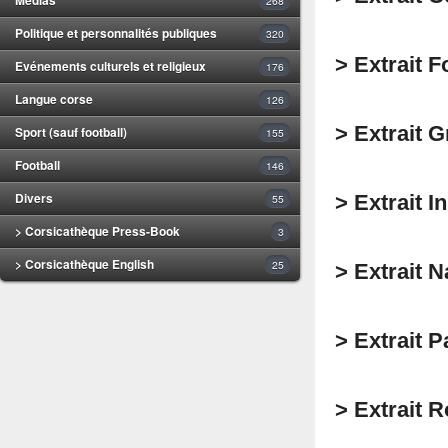
268
Politique et personnalités publiques
320
> Extrait 
Evénements culturels et religieux
176
Langue corse
126
> Extrait 
Sport (sauf football)
155
Football
146
Divers
> Extrait 
55
> Corsicathèque Press-Book
3
> Corsicathèque English
25
> Extrait 
> Extrait 
> Extrait 