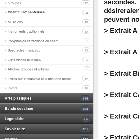
secondes.
Groupes
112
désirerai
Chanteurs/chanteuses
85
peuvent no
Musiciens
18
> Extrait A
Instruments traditionnels
12
Polyphonies et traditions du chant
1
Spectacles musicaux
13
> Extrait 
Clips vidéos musicaux
35
Affiches groupes et artistes
1
> Extrait B
Livres sur la musique et la chanson corse
12
Divers
10
> Extrait 
Arts plastiques
116
Bande dessinée
125
> Extrait 
Légendaire
35
Savoir faire
131
> Extrait 
Médias