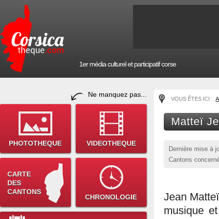
1er média culturel et participatif corse
Ne manquez pas...
VOUS ÊTES ICI :
A
Matteï J
PHOTOTHEQUE
VIDEOTHEQUE
Dernière mise à j
Cantons concerné
CARTE
DES
CANTONS
Jean Matteï
CHRONOLOGIE
musique et