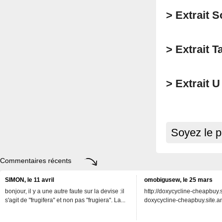
> Extrait 
> Extrait T
> Extrait 
Soyez le p
Commentaires récents
SIMON, le 11 avril
omobigusew, le 25 mars
bonjour, il y a une autre faute sur la devise :il
http://doxycycline-cheapbuy.si
s'agit de "frugifera" et non pas "frugiera". La...
doxycycline-cheapbuy.site.an