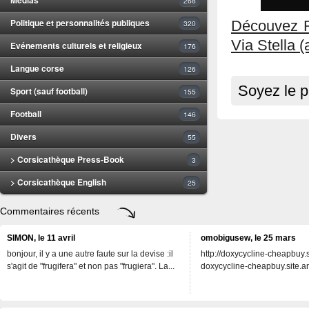
268
Politique et personnalités publiques
Découvez F
320
Via Stella 
Evénements culturels et religieux
176
Langue corse
126
Soyez le p
Sport (sauf football)
155
Football
146
Divers
55
> Corsicathèque Press-Book
3
> Corsicathèque English
25
Commentaires récents
SIMON, le 11 avril
omobigusew, le 25 mars
bonjour, il y a une autre faute sur la devise :il
http://doxycycline-cheapbuy.si
s'agit de "frugifera" et non pas "frugiera". La...
doxycycline-cheapbuy.site.an