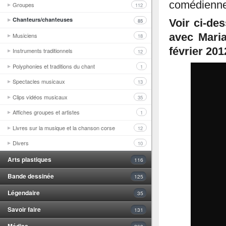
comédienne
Groupes
112
Chanteurs/chanteuses
85
Voir ci-de
Musiciens
avec Maria
18
février 201
Instruments traditionnels
12
Polyphonies et traditions du chant
1
Spectacles musicaux
13
Clips vidéos musicaux
35
Affiches groupes et artistes
1
Livres sur la musique et la chanson corse
12
Divers
10
Arts plastiques
116
Bande dessinée
125
Légendaire
35
Savoir faire
131
Médias