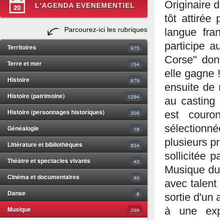
Originaire 
L'AGENDA EVENEMENTIEL
tôt attirée
Parcourez-ici les rubriques
langue fra
participe 
Territoires
975
Corse" dont
Terre et mer
154
elle gagne 
Histoire
679
ensuite de 
Histoire (patrimoine)
1294
au casting 
Histoire (personnages historiques)
309
est couro
sélectionné
Généalogie
18
plusieurs pr
Littérature et bibliothèques
834
sollicitée 
Théâtre et spectacles vivants
43
Musique du 
Cinéma et documentaires
40
avec talent
Danse
8
sortie d'un
Musique
à une exp
299