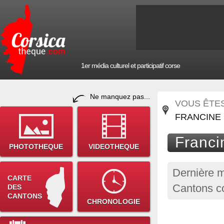
1er média culturel et participatif corse
Ne manquez pas...
VOUS ÊTES 
FRANCINE 
Franci
PHOTOTHEQUE
VIDEOTHEQUE
Dernière m
CARTE
Cantons co
DES
CANTONS
CHRONOLOGIE