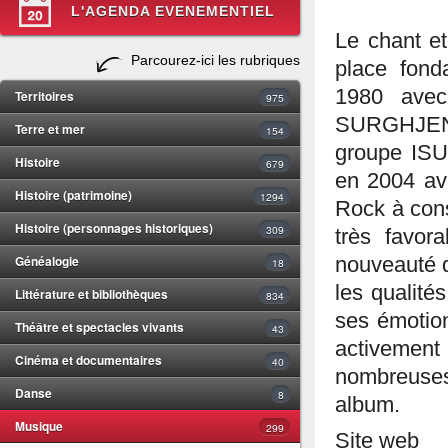
L'AGENDA EVENEMENTIEL
Le chant e
Parcourez-ici les rubriques
place fond
1980 avec
Territoires
975
SURGHJENTI
Terre et mer
154
groupe ISUL
Histoire
679
en 2004 av
Histoire (patrimoine)
1294
Rock à cons
Histoire (personnages historiques)
309
très favor
Généalogie
nouveauté d
18
les qualités
Littérature et bibliothèques
834
ses émotion
Théâtre et spectacles vivants
43
activement
Cinéma et documentaires
40
nombreuses 
Danse
8
album.
Musique
299
Site web