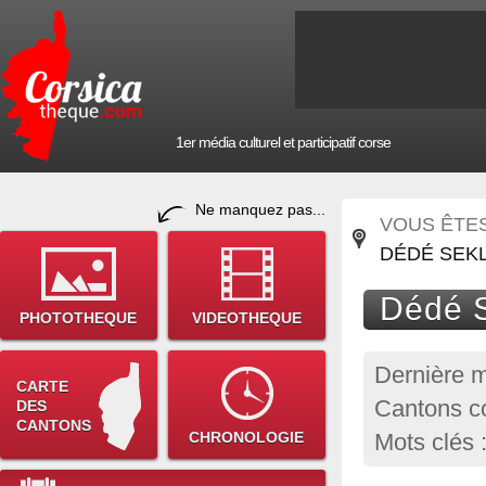
1er média culturel et participatif corse
Ne manquez pas...
VOUS ÊTES 
DÉDÉ SEKL
Dédé S
PHOTOTHEQUE
VIDEOTHEQUE
Dernière m
CARTE
Cantons co
DES
CANTONS
CHRONOLOGIE
Mots clés 