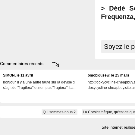
> Dédé Sek
Frequenza,
Soyez le p
Commentaires récents
SIMON, le 11 avril
omobigusew, le 25 mars
bonjour, il y a une autre faute sur la devise :il
http://doxycycline-cheapbuy.si
s'agit de "frugifera" et non pas "frugiera". La...
doxycycline-cheapbuy.site.an
Qui sommes-nous ?
La Corsicathèque, qu'est-ce que
Site internet réalis