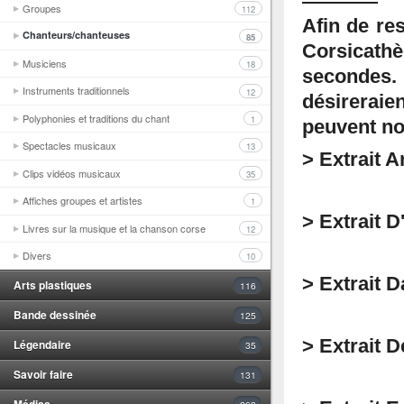
Groupes
112
Afin de res
Chanteurs/chanteuses
85
Corsicath
Musiciens
18
secondes.
Instruments traditionnels
12
désirerai
Polyphonies et traditions du chant
1
peuvent no
Spectacles musicaux
13
> Extrait A
Clips vidéos musicaux
35
Affiches groupes et artistes
1
> Extrait D
Livres sur la musique et la chanson corse
12
Divers
10
> Extrait 
Arts plastiques
116
Bande dessinée
125
> Extrait 
Légendaire
35
Savoir faire
131
Médias