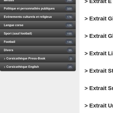
> Extrait E
268
Politique et personnalités publiques
320
Evénements culturels et religieux
176
> Extrait 
Langue corse
126
Sport (sauf football)
155
> Extrait 
Football
146
Divers
55
> Extrait 
> Corsicathèque Press-Book
3
> Corsicathèque English
25
> Extrait 
> Extrait 
> Extrait U