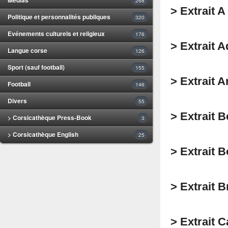
268
> Extrait A
Politique et personnalités publiques
320
Evénements culturels et religieux
176
> Extrait 
Langue corse
126
Sport (sauf football)
155
> Extrait 
Football
146
Divers
55
> Extrait 
> Corsicathèque Press-Book
3
> Corsicathèque English
25
> Extrait 
> Extrait 
> Extrait 