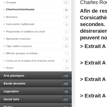
Charles Roc
Groupes
112
Chanteurs/chanteuses
85
Afin de res
Musiciens
Corsicath
18
secondes.
Instruments traditionnels
12
désirerai
Polyphonies et traditions du chant
1
peuvent no
Spectacles musicaux
13
> Extrait 
Clips vidéos musicaux
35
Affiches groupes et artistes
1
Livres sur la musique et la chanson corse
12
> Extrait A
Divers
10
Arts plastiques
116
> Extrait 
Bande dessinée
125
Légendaire
35
> Extrait A
Savoir faire
131
Médias