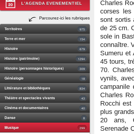
Charles Roc
L'AGENDA EVENEMENTIEL
corses les
Parcourez-ici les rubriques
sont sorti
de 25 cm. C
Territoires
975
sole in Bas
Terre et mer
154
connaître. 
Histoire
679
Sumeru et 
Histoire (patrimoine)
1294
45 tours, t
Histoire (personnages historiques)
309
70. Charle
vynils, av
Généalogie
18
campanile d
Littérature et bibliothèques
834
Charles Roc
Théâtre et spectacles vivants
43
Rocchi est
Cinéma et documentaires
40
plus grands
Danse
8
20 ans, C
Musique
Serenade Co
299