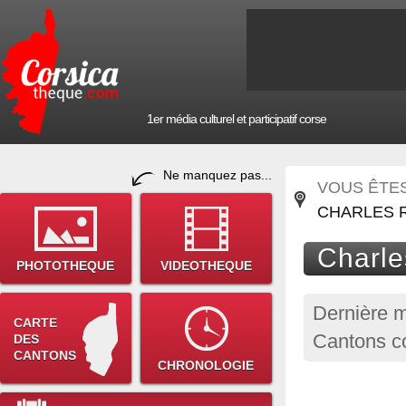
1er média culturel et participatif corse
Ne manquez pas...
VOUS ÊTES 
CHARLES 
Charle
PHOTOTHEQUE
VIDEOTHEQUE
Dernière m
CARTE
Cantons co
DES
CANTONS
CHRONOLOGIE