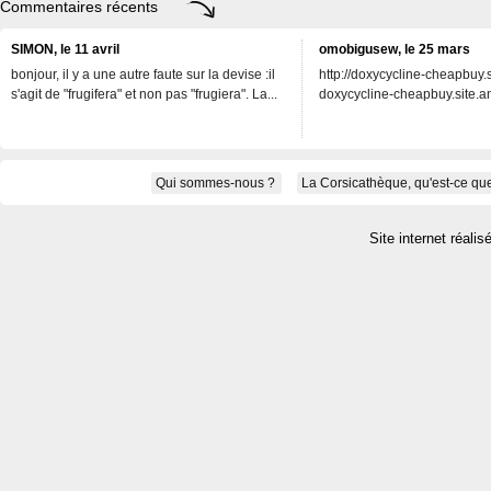
Commentaires récents
SIMON, le 11 avril
omobigusew, le 25 mars
bonjour, il y a une autre faute sur la devise :il
http://doxycycline-cheapbuy.si
s'agit de "frugifera" et non pas "frugiera". La...
doxycycline-cheapbuy.site.an
Qui sommes-nous ?
La Corsicathèque, qu'est-ce que
Site internet réalis