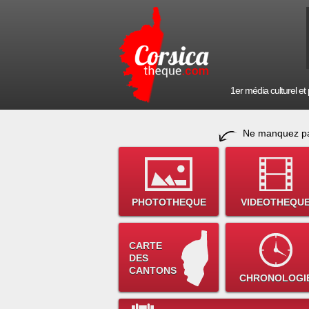
1er média culturel et p
Ne manquez pa
PHOTOTHEQUE
VIDEOTHEQU
CARTE
DES
CANTONS
CHRONOLOGI