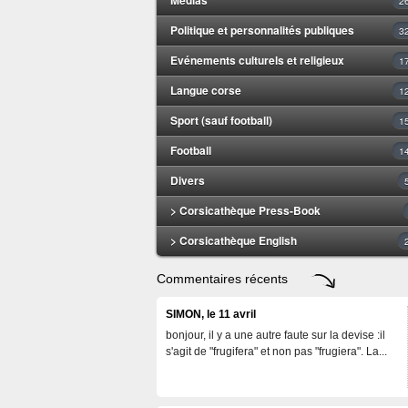
2
Politique et personnalités publiques
3
Evénements culturels et religieux
1
Langue corse
1
Sport (sauf football)
1
Football
1
Divers
> Corsicathèque Press-Book
> Corsicathèque English
Commentaires récents
SIMON, le 11 avril
bonjour, il y a une autre faute sur la devise :il
s'agit de "frugifera" et non pas "frugiera". La...