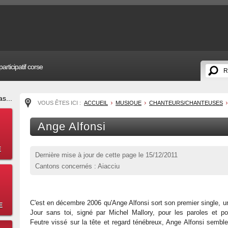
articipatif corse
s...
VOUS ÊTES ICI :
ACCUEIL
MUSIQUE
CHANTEURS/CHANTEUSES
Ange Alfonsi
E
Dernière mise à jour de cette page le
15/12/2011
Cantons concernés : Aiacciu
C'est en décembre 2006 qu'Ange Alfonsi sort son premier single, un
E
Jour sans toi, signé par Michel Mallory, pour les paroles et p
Feutre vissé sur la tête et regard ténébreux, Ange Alfonsi semble 