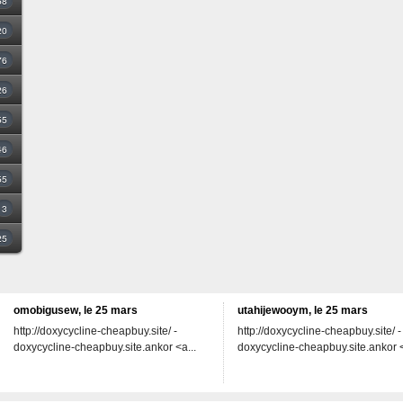
68
20
76
26
55
46
55
3
25
omobigusew, le 25 mars
utahijewooym, le 25 mars
http://doxycycline-cheapbuy.site/ -
http://doxycycline-cheapbuy.site/ -
doxycycline-cheapbuy.site.ankor <a...
doxycycline-cheapbuy.site.ankor <