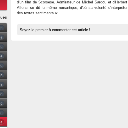
d'un film de Scorsese. Admirateur de Michel Sardou et d'Herber
Alfonsi se dit lui-même romantique, d'où sa volonté d'interpréte
des textes sentimentaux.
ques
75
Soyez le premier à commenter cet article !
54
79
94
09
18
34
43
40
8
99