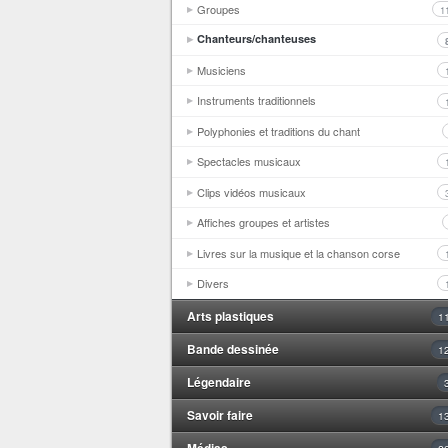
Groupes
1
Chanteurs/chanteuses
Musiciens
Instruments traditionnels
Polyphonies et traditions du chant
Spectacles musicaux
Clips vidéos musicaux
Affiches groupes et artistes
Livres sur la musique et la chanson corse
Divers
Arts plastiques
1
Bande dessinée
1
Légendaire
Savoir faire
1
Médias