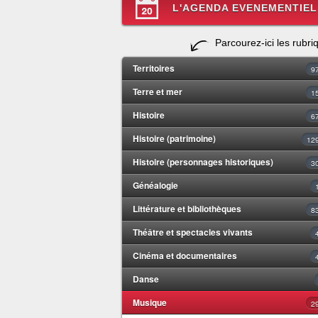
L'AGENDA EVENEMENTIEL
Parcourez-ici les rubri
Territoires
9
Terre et mer
1
Histoire
6
Histoire (patrimoine)
12
Histoire (personnages historiques)
3
Généalogie
Littérature et bibliothèques
8
Théâtre et spectacles vivants
Cinéma et documentaires
Danse
Musique
2