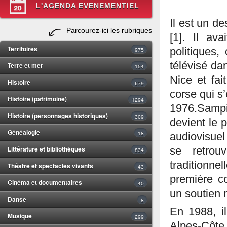
L'AGENDA EVENEMENTIEL
Il est un de
Parcourez-ici les rubriques
[1]. Il av
Territoires
975
politiques,
télévisé da
Terre et mer
154
Nice et fai
Histoire
679
corse qui s
Histoire (patrimoine)
1294
1976.Sampie
Histoire (personnages historiques)
309
devient le 
Généalogie
18
audiovisuel
Littérature et bibliothèques
se retrouv
834
traditionne
Théâtre et spectacles vivants
43
première co
Cinéma et documentaires
40
un soutien m
Danse
8
En 1988, i
Musique
299
Alpes-Côte 