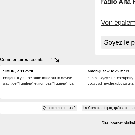
radio Alta 
Voir égalem
Soyez le p
Commentaires récents
SIMON, le 11 avril
omobigusew, le 25 mars
bonjour, il y a une autre faute sur la devise :il
http://doxycycline-cheapbuy.si
s'agit de "frugifera" et non pas "frugiera". La...
doxycycline-cheapbuy.site.an
Qui sommes-nous ?
La Corsicathèque, qu'est-ce que
Site internet réalis