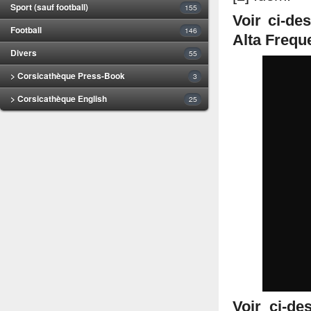
Sport (sauf football)
155
Voir ci-de
Football
146
Alta Freque
Divers
55
> Corsicathèque Press-Book
3
> Corsicathèque English
25
Voir ci-de