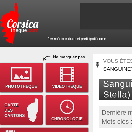
1er média culturel et participatif corse
Ne manquez pas...
VOUS ÊTES 
SANGUINET
Sangui
PHOTOTHEQUE
VIDEOTHEQUE
Stella)
CARTE
DES
Dernière m
CANTONS
CHRONOLOGIE
Mots clés 