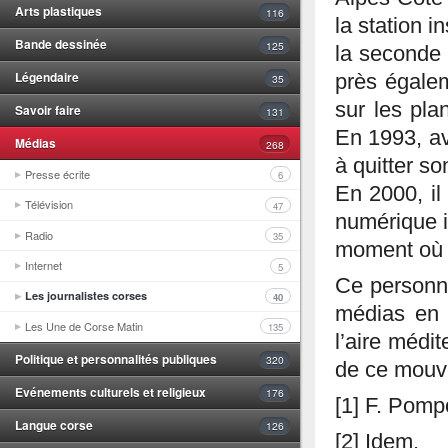
Arts plastiques
116
la station i
Bande dessinée
125
la seconde 
Légendaire
près égaleme
35
sur les pla
Savoir faire
131
En 1993, av
Médias
268
à quitter s
Presse écrite
6
En 2000, il
Télévision
47
numérique in
Radio
35
moment où ce
Internet
5
Ce personna
Les journalistes corses
40
médias en M
Les Une de Corse Matin
135
l’aire médit
Politique et personnalités publiques
320
de ce mouve
Evénements culturels et religieux
176
[1] F. Pompo
Langue corse
126
[2] Idem.