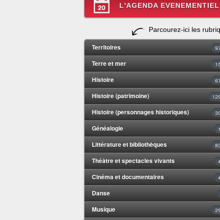
L'AGENDA EVENEMENTIEL
Parcourez-ici les rubri
Territoires
9
Terre et mer
1
Histoire
6
Histoire (patrimoine)
12
Histoire (personnages historiques)
3
Généalogie
Littérature et bibliothèques
8
Théâtre et spectacles vivants
Cinéma et documentaires
Danse
Musique
2