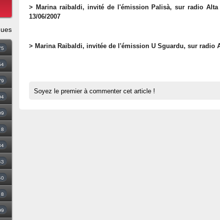
> Marina raibaldi, invité de l'émission Palisà, sur radio Alt
13/06/2007
ques
> Marina Raibaldi, invitée de l'émission U Sguardu, sur radio 
75
54
79
Soyez le premier à commenter cet article !
94
09
18
34
43
40
8
99