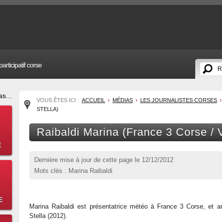
articipatif corse
s...
VOUS ÊTES ICI :
ACCUEIL
MÉDIAS
LES JOURNALISTES CORSES
STELLA)
Raibaldi Marina (France 3 Corse / V
E
Dernière mise à jour de cette page le
12/12/2012
Mots clés : Marina Raibaldi
E
Marina Raibaldi est présentatrice météo à France 3 Corse, et a
Stella (2012).