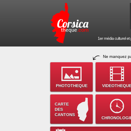
1er média culturel et p
Ne manquez pa
PHOTOTHEQUE
VIDEOTHEQU
CARTE
DES
CANTONS
CHRONOLOGI