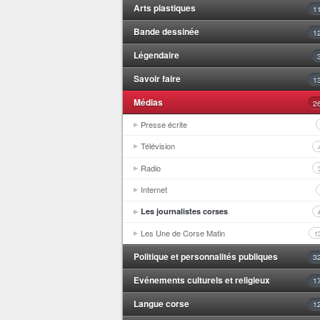
Arts plastiques
1
Bande dessinée
1
Légendaire
Savoir faire
1
Médias
2
Presse écrite
Télévision
Radio
Internet
Les journalistes corses
Les Une de Corse Matin
1
Politique et personnalités publiques
3
Evénements culturels et religieux
1
Langue corse
1