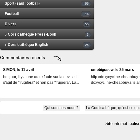
Sport (sauf football)
155
Football
146
Divers
55
> Corsicathèque Press-Book
3
> Corsicathèque English
25
Commentaires récents
SIMON, le 11 avril
omobigusew, le 25 mars
bonjour, il y a une autre faute sur la devise :il
http://doxycycline-cheapbuy.si
s'agit de "frugifera" et non pas "frugiera". La...
doxycycline-cheapbuy.site.an
Qui sommes-nous ?
La Corsicathèque, qu'est-ce que
Site internet réalis