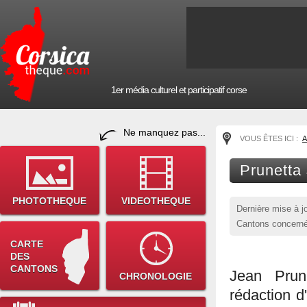
1er média culturel et participatif corse
Ne manquez pas...
VOUS ÊTES ICI :
A
Prunetta
PHOTOTHEQUE
VIDEOTHEQUE
Dernière mise à j
Cantons concerné
CARTE
DES
CANTONS
Jean Prun
CHRONOLOGIE
rédaction d