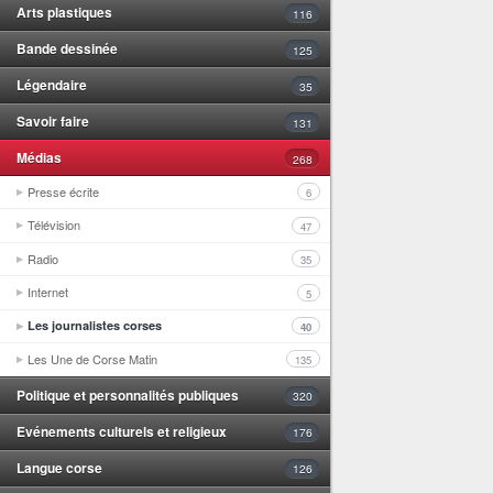
Arts plastiques
116
Bande dessinée
125
Légendaire
35
Savoir faire
131
Médias
268
Presse écrite
6
Télévision
47
Radio
35
Internet
5
Les journalistes corses
40
Les Une de Corse Matin
135
Politique et personnalités publiques
320
Evénements culturels et religieux
176
Langue corse
126