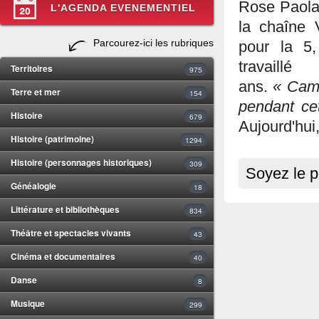
Rose Paolac
L'AGENDA EVENEMENTIEL
la chaîne 
Parcourez-ici les rubriques
pour la 5
travaill
Territoires
975
ans.
« Camer
Terre et mer
154
pendant cet
Histoire
679
Aujourd'hui,
Histoire (patrimoine)
1294
Histoire (personnages historiques)
309
Soyez le p
Généalogie
18
Littérature et bibliothèques
834
Théâtre et spectacles vivants
43
Cinéma et documentaires
40
Danse
8
Musique
299