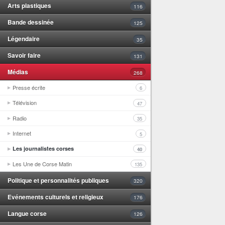
Arts plastiques
116
Bande dessinée
125
Légendaire
35
Savoir faire
131
Médias
268
Presse écrite
6
Télévision
47
Radio
35
Internet
5
Les journalistes corses
40
Les Une de Corse Matin
135
Politique et personnalités publiques
320
Evénements culturels et religieux
176
Langue corse
126