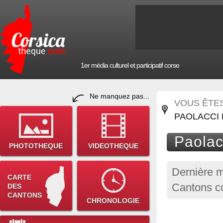
1er média culturel et participatif corse
Ne manquez pas...
VOUS ÊTES 
PAOLACCI 
Paolac
PHOTOTHEQUE
VIDEOTHEQUE
Dernière m
CARTE
Cantons co
DES
CANTONS
CHRONOLOGIE