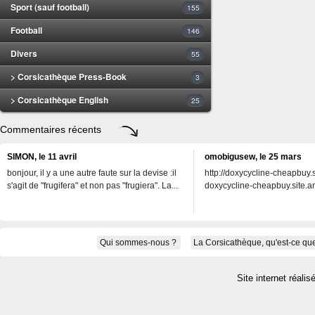
Sport (sauf football)
155
Football
146
Divers
55
> Corsicathèque Press-Book
3
> Corsicathèque English
25
Commentaires récents
SIMON, le 11 avril
omobigusew, le 25 mars
bonjour, il y a une autre faute sur la devise :il
http://doxycycline-cheapbuy.si
s'agit de "frugifera" et non pas "frugiera". La...
doxycycline-cheapbuy.site.an
Qui sommes-nous ?
La Corsicathèque, qu'est-ce que
Site internet réalis