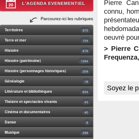
Pierre Can
L'AGENDA EVENEMENTIEL
connu, hom
Parcourez-ici les rubriques
présen
hebdomadai
Territoires
975
oeuvré pour
Terre et mer
154
> Pierre C
Histoire
679
Frequenza,
Histoire (patrimoine)
1294
Histoire (personnages historiques)
309
Généalogie
18
Soyez le p
Littérature et bibliothèques
834
Théâtre et spectacles vivants
43
Cinéma et documentaires
40
Danse
8
Musique
299