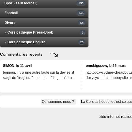
Sport (sauf football)
155
Football
146
Divers
55
> Corsicathèque Press-Book
3
> Corsicathèque English
25
Commentaires récents
SIMON, le 11 avril
omobigusew, le 25 mars
bonjour, il y a une autre faute sur la devise :il
http://doxycycline-cheapbuy.si
s'agit de "frugifera" et non pas "frugiera". La...
doxycycline-cheapbuy.site.an
Qui sommes-nous ?
La Corsicathèque, qu'est-ce que
Site internet réalis