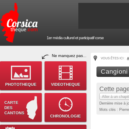
1er média culturel et participatif corse
Ne manquez pas...
VOUS ÊTES ICI :
A
Cangioni
PHOTOTHEQUE
VIDEOTHEQUE
Cette page
Aller à un chapit
CARTE
Dernière mise à j
DES
Mots clés : Pierr
CANTONS
CHRONOLOGIE