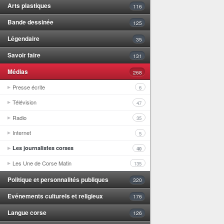
Arts plastiques
116
Bande dessinée
125
Légendaire
35
Savoir faire
131
Médias
268
Presse écrite
6
Télévision
47
Radio
35
Internet
5
Les journalistes corses
40
Les Une de Corse Matin
135
Politique et personnalités publiques
320
Evénements culturels et religieux
176
Langue corse
126