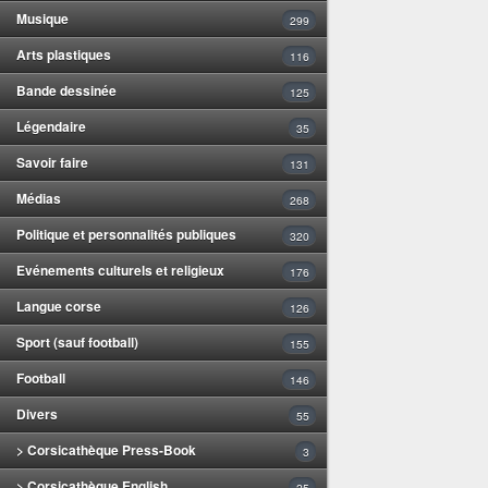
Musique
299
Arts plastiques
116
Bande dessinée
125
Légendaire
35
Savoir faire
131
Médias
268
Politique et personnalités publiques
320
Evénements culturels et religieux
176
Langue corse
126
Sport (sauf football)
155
Football
146
Divers
55
> Corsicathèque Press-Book
3
> Corsicathèque English
25