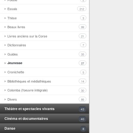
2
Essais
212
Thèse
3
Beaux livres
99
Livres anciens sur la Corse
21
Dictionnaires
7
Guides
35
Jeunesse
27
Cronichette
5
Bibliothèques et médiathèques
14
Colomba (l'oeuvre intégrale)
30
Divers
86
Théâtre et spectacles vivants
43
Cinéma et documentaires
40
Danse
8