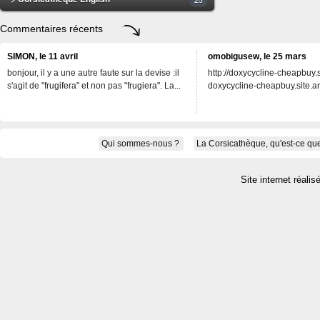
Commentaires récents
SIMON, le 11 avril
omobigusew, le 25 mars
bonjour, il y a une autre faute sur la devise :il
http://doxycycline-cheapbuy.si
s'agit de "frugifera" et non pas "frugiera". La...
doxycycline-cheapbuy.site.an
Qui sommes-nous ?
La Corsicathèque, qu'est-ce que
Site internet réalis