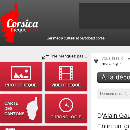
1er média culturel et participatif corse
Ne manquez pas...
VOUS ÊTES ICI :
A
HISTORIQUE
À la déco
PHOTOTHEQUE
VIDEOTHEQUE
Dernière mise à j
CARTE
DES
CANTONS
D'
Alain Gau
CHRONOLOGIE
Enfin un g