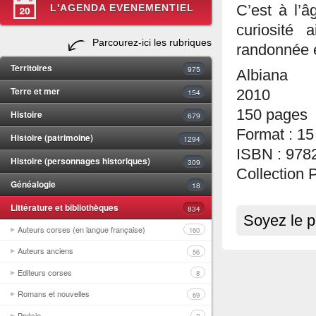
L'AGENDA EVENEMENTIEL
C’est à l’â
curiosité 
Parcourez-ici les rubriques
randonnée 
Territoires
975
Albiana
Terre et mer
154
2010
150 pages
Histoire
679
Format : 15
Histoire (patrimoine)
1294
ISBN : 978
Histoire (personnages historiques)
309
Collection
Généalogie
18
Littérature et bibliothèques
834
Soyez le p
Auteurs corses (en langue française)
160
Auteurs anciens
56
Editeurs corses
8
Romans et nouvelles
69
Poésie