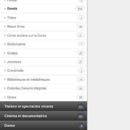
2
Essais
212
Thèse
3
Beaux livres
99
Livres anciens sur la Corse
21
Dictionnaires
7
Guides
35
Jeunesse
27
Cronichette
5
Bibliothèques et médiathèques
14
Colomba (l'oeuvre intégrale)
30
Divers
86
Théâtre et spectacles vivants
43
Cinéma et documentaires
40
Danse
8