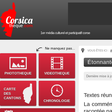
1er média culturel et participatif corse
Ne manquez pas...
VOUS ÊTES ICI :
A
Étonnante
PHOTOTHEQUE
VIDEOTHEQUE
Dernière mise à j
CARTE
DES
Textes réun
CANTONS
CHRONOLOGIE
La commémo
racontée par