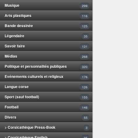
Musique
299
Arts plastiques
116
Bande dessinée
125
Légendaire
35
Savoir faire
131
Médias
268
Politique et personnalités publiques
320
Evénements culturels et religieux
176
Langue corse
126
Sport (sauf football)
155
Football
146
Divers
55
> Corsicathèque Press-Book
3
> Corsicathèque English
25