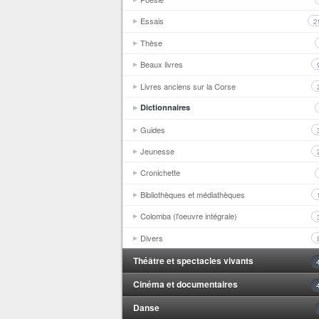
Essais
2
Thèse
Beaux livres
Livres anciens sur la Corse
Dictionnaires
Guides
Jeunesse
Cronichette
Bibliothèques et médiathèques
Colomba (l'oeuvre intégrale)
Divers
Théâtre et spectacles vivants
Cinéma et documentaires
Danse