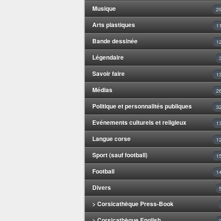
Musique
2
Arts plastiques
1
Bande dessinée
1
Légendaire
Savoir faire
1
Médias
2
Politique et personnalités publiques
3
Evénements culturels et religieux
1
Langue corse
1
Sport (sauf football)
1
Football
1
Divers
> Corsicathèque Press-Book
> Corsicathèque English