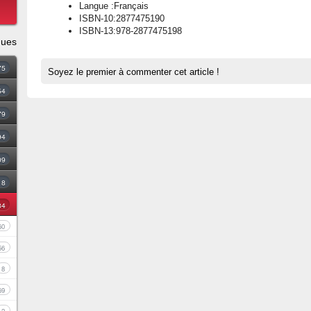
Langue :Français
ISBN-10:2877475190
ISBN-13:978-2877475198
ques
75
Soyez le premier à commenter cet article !
54
79
94
09
18
34
60
56
8
69