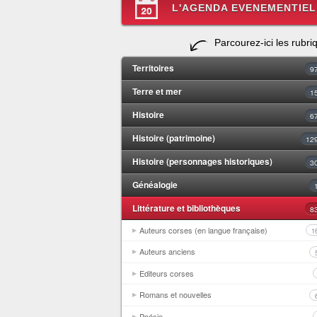
L'AGENDA EVENEMENTIEL
Parcourez-ici les rubri
Territoires
9
Terre et mer
1
Histoire
6
Histoire (patrimoine)
12
Histoire (personnages historiques)
3
Généalogie
Littérature et bibliothèques
8
Auteurs corses (en langue française)
1
Auteurs anciens
Editeurs corses
Romans et nouvelles
Poésie