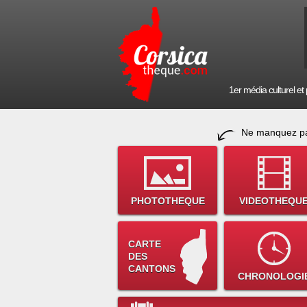
1er média culturel et p
Ne manquez pa
PHOTOTHEQUE
VIDEOTHEQU
CARTE
DES
CANTONS
CHRONOLOGI