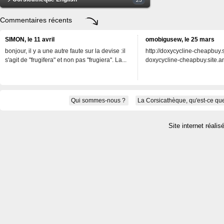
Commentaires récents
SIMON, le 11 avril
omobigusew, le 25 mars
bonjour, il y a une autre faute sur la devise :il
http://doxycycline-cheapbuy.si
s'agit de "frugifera" et non pas "frugiera". La...
doxycycline-cheapbuy.site.an
Qui sommes-nous ?
La Corsicathèque, qu'est-ce que
Site internet réalis