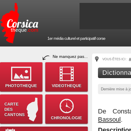
1er média culturel et participatif corse
Ne manquez pas...
VOUS ÊTES ICI :
A
Dictionna
PHOTOTHEQUE
VIDEOTHEQUE
Dernière mise à j
CARTE
DES
De Const
CANTONS
CHRONOLOGIE
Bassoul
.
Descriptio