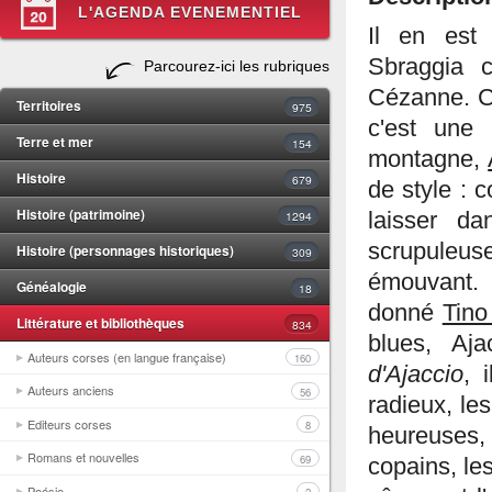
L'AGENDA EVENEMENTIEL
Il en est
Sbraggia 
Parcourez-ici les rubriques
Cézanne. C'
Territoires
975
c'est une
Terre et mer
154
montagne,
Histoire
679
de style : 
Histoire (patrimoine)
1294
laisser da
scrupuleuse
Histoire (personnages historiques)
309
émouvant. D
Généalogie
18
donné
Tino
Littérature et bibliothèques
834
blues, Aj
Auteurs corses (en langue française)
160
d'Ajaccio
, 
Auteurs anciens
56
radieux, le
Editeurs corses
8
heureuses, 
Romans et nouvelles
69
copains, les
Poésie