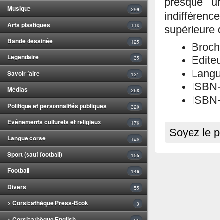
presque un
Musique
299
indifféren
Arts plastiques
116
supérieure q
Bande dessinée
125
Broch
Légendaire
35
Edite
Langu
Savoir faire
131
ISBN
Médias
268
ISBN-
Politique et personnalités publiques
320
Evénements culturels et religieux
176
Soyez le p
Langue corse
126
Sport (sauf football)
155
Football
146
Divers
55
> Corsicathèque Press-Book
3
> Corsicathèque English
25