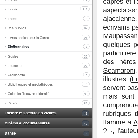
2
câpres et l
aspects sen
Essais
212
ajaccienne
Thèse
3
écrivains 
Beaux livres
99
Maupassant
Livres anciens sur la Corse
21
quelques pe
Dictionnaires
7
particulière
Guides
35
des héros 
Jeunesse
27
Scamaroni
Cronichette
5
illustres (
F
Bibliothèques et médiathèques
14
servent pas,
Colomba (l'oeuvre intégrale)
30
mais sont 
Divers
86
comprendre 
rubriques d
Théâtre et spectacles vivants
43
flamme à
A
Cinéma et documentaires
40
? -, l'aute
Danse
8