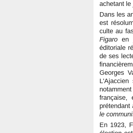
achetant le
Dans les an
est résolum
culte au fa
Figaro
en j
éditoriale 
de ses lect
financière
Georges V
L'Ajaccien
notamment 
française,
prétendant 
le commun
En 1923, F