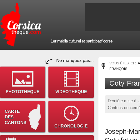
1er média culturel et participatif corse
Ne manquez pas...
VOUS ÊTES ICI :
A
FRANÇOIS
Coty Fra
PHOTOTHEQUE
VIDEOTHEQUE
Dernière mise à j
Cantons concerné
CARTE
DES
CANTONS
CHRONOLOGIE
Joseph-Mar