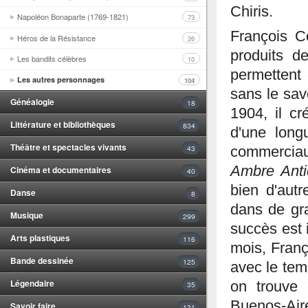
Chiris.
Napoléon Bonaparte (1769-1821)
73
François Co
Héros de la Résistance
26
produits d
Les bandits célèbres
10
permettent 
Les autres personnages
104
sans le sav
Généalogie
18
1904, il c
Littérature et bibliothèques
834
d'une long
Théâtre et spectacles vivants
43
commercia
Ambre Ant
Cinéma et documentaires
40
bien d'autr
Danse
8
dans de gr
Musique
299
succès est 
Arts plastiques
116
mois, Franç
Bande dessinée
125
avec le te
Légendaire
on trouve
35
Buenos-Air
Savoir faire
131