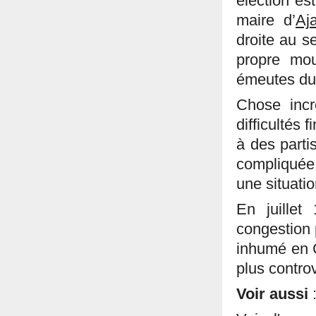
élection es
maire d’
Aj
droite au s
propre mo
émeutes du 
Chose incr
difficultés 
à des parti
compliquée 
une situati
En juillet
congestion 
inhumé en C
plus controv
Voir aussi