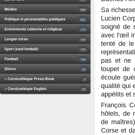
Médias
Sa richesse
268
Lucien Corp
Politique et personnalités publiques
320
soigné de 
Evénements culturels et religieux
176
avec l'œil 
Langue corse
126
tenté de l
Sport (sauf football)
155
représentat
Football
146
pas et ne 
toupet de c
Divers
55
écoute guè
> Corsicathèque Press-Book
3
qualité qui
> Corsicathèque English
25
appétits et 
François C
hôtels, de
de maîtres
Corse et da