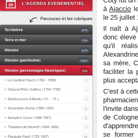
Coty fut un
L'AGENDA EVENEMENTIEL
à
Ajaccio
le
le 25 juillet
Parcourez-ici les rubriques
Il naît à A
Territoires
975
donc élevé 
Terre et mer
154
qu'il réa
Histoire
679
Alexandrine
Histoire (patrimoine)
1294
sa mère, Co
Histoire (personnages historiques)
faciliter l
309
plus accept
Le Cardinal Fesch (1763 - 1839)
2
Ghjuvan'Petru Gaffory (1704-1753)
1
C'est à cet
Sambucucciu d'Alandu (13.. - 13..)
pharmacien
2
l'invite dan
Vincentello d'Istria (1380-1434)
12
de Cologne
Sampiero Corso (1498-1567)
10
d'apprendr
Théodore de Neuhoff (1694-1856)
5
se former 
Pasquale Paoli (1725-1807)
64