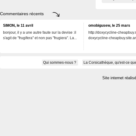
Commentaires récents
SIMON, le 11 avril
omobigusew, le 25 mars
bonjour, il y a une autre faute sur la devise :il
http://doxycycline-cheapbuy.si
s'agit de "frugifera" et non pas "frugiera". La...
doxycycline-cheapbuy.site.an
Qui sommes-nous ?
La Corsicathèque, qu'est-ce que
Site internet réalis