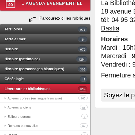
La Biblioth
L'AGENDA EVENEMENTIEL
18 avenue 
Parcourez-ici les rubriques
tél: 04 95 
Bastia
Territoires
975
Horaires
Terre et mer
154
Mardi : 15
Histoire
679
Mercredi :
Histoire (patrimoine)
1294
Vendredi :
Histoire (personnages historiques)
309
Fermeture a
Généalogie
18
Littérature et bibliothèques
834
Soyez le p
Auteurs corses (en langue française)
160
Auteurs anciens
56
Editeurs corses
8
Romans et nouvelles
69
Poésie