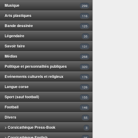
Musique
299
Arts plastiques
116
Bande dessinée
125
Légendaire
35
Savoir faire
131
Médias
268
Politique et personnalités publiques
320
Evénements culturels et religieux
176
Langue corse
126
Sport (sauf football)
155
Football
146
Divers
55
> Corsicathèque Press-Book
3
> Corsicathèque English
25