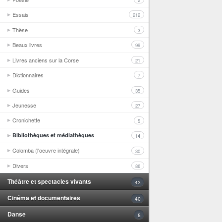
2
Essais
212
Thèse
3
Beaux livres
99
Livres anciens sur la Corse
21
Dictionnaires
7
Guides
35
Jeunesse
27
Cronichette
5
Bibliothèques et médiathèques
14
Colomba (l'oeuvre intégrale)
30
Divers
86
Théâtre et spectacles vivants
43
Cinéma et documentaires
40
Danse
8