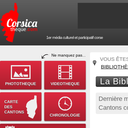
1er média culturel et participatif corse
Ne manquez pas...
VOUS ÊTES 
BIBLIOTH
La Bib
PHOTOTHEQUE
VIDEOTHEQUE
Dernière m
CARTE
Cantons co
DES
CANTONS
CHRONOLOGIE