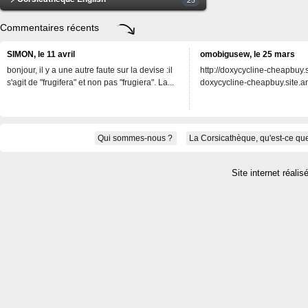
Commentaires récents
SIMON, le 11 avril
omobigusew, le 25 mars
bonjour, il y a une autre faute sur la devise :il
http://doxycycline-cheapbuy.si
s'agit de "frugifera" et non pas "frugiera". La...
doxycycline-cheapbuy.site.an
Qui sommes-nous ?
La Corsicathèque, qu'est-ce que
Site internet réalis