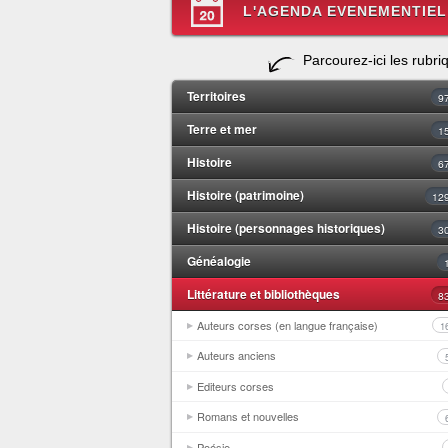
L'AGENDA EVENEMENTIEL
Parcourez-ici les rubri
Territoires
9
Terre et mer
1
Histoire
6
Histoire (patrimoine)
12
Histoire (personnages historiques)
3
Généalogie
Littérature et bibliothèques
8
Auteurs corses (en langue française)
1
Auteurs anciens
Editeurs corses
Romans et nouvelles
Poésie