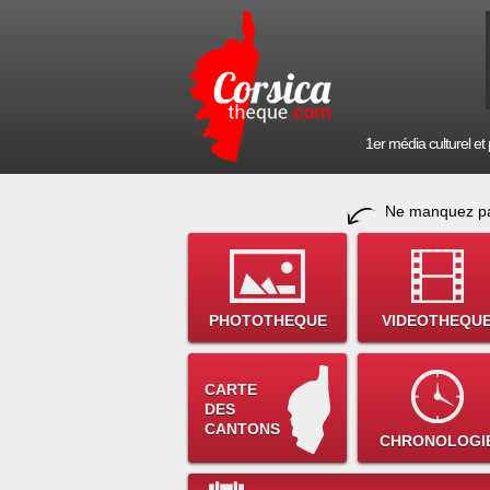
1er média culturel et p
Ne manquez pa
PHOTOTHEQUE
VIDEOTHEQU
CARTE
DES
CANTONS
CHRONOLOGI