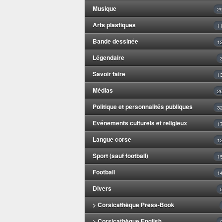
Musique
2
Arts plastiques
1
Bande dessinée
1
Légendaire
Savoir faire
1
Médias
2
Politique et personnalités publiques
3
Evénements culturels et religieux
1
Langue corse
1
Sport (sauf football)
1
Football
1
Divers
> Corsicathèque Press-Book
> Corsicathèque English