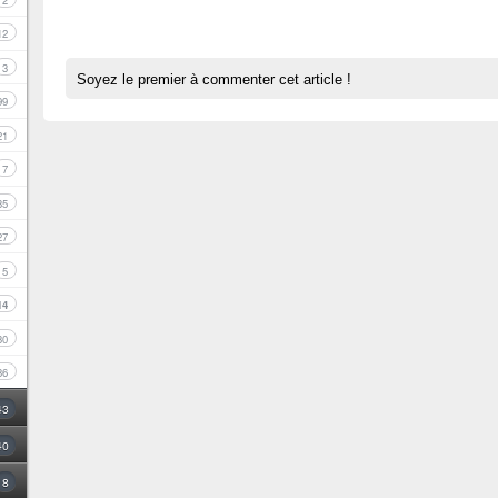
2
12
3
Soyez le premier à commenter cet article !
99
21
7
35
27
5
14
30
86
43
40
8