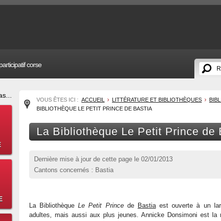
articipatif corse
s...
VOUS ÊTES ICI :
ACCUEIL
LITTÉRATURE ET BIBLIOTHÈQUES
BIB
BIBLIOTHÈQUE LE PETIT PRINCE DE BASTIA
La Bibliothèque Le Petit Prince de 
E
Dernière mise à jour de cette page le
02/01/2013
Cantons concernés : Bastia
E
La Bibliothèque
Le Petit Prince
de
Bastia
est ouverte à un lar
adultes, mais aussi aux plus jeunes. Annicke Donsimoni est la