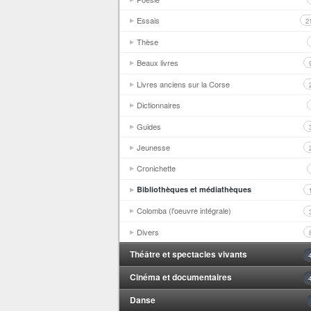
Essais
2
Thèse
Beaux livres
Livres anciens sur la Corse
Dictionnaires
Guides
Jeunesse
Cronichette
Bibliothèques et médiathèques
Colomba (l'oeuvre intégrale)
Divers
Théâtre et spectacles vivants
Cinéma et documentaires
Danse