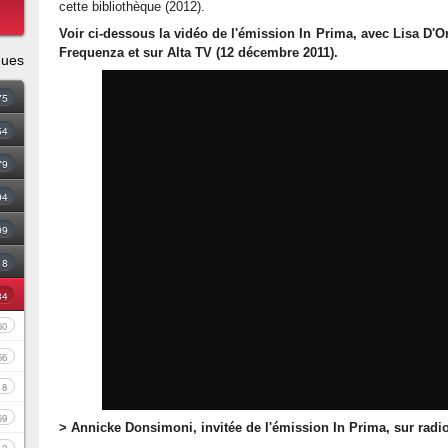
cette bibliothèque (2012).
Voir ci-dessous la vidéo de l'émission In Prima, avec Lisa D'Or
Frequenza et sur Alta TV (12 décembre 2011).
ques
75
54
79
94
09
18
34
60
56
8
69
> Annicke Donsimoni, invitée de l'émission In Prima, sur radio