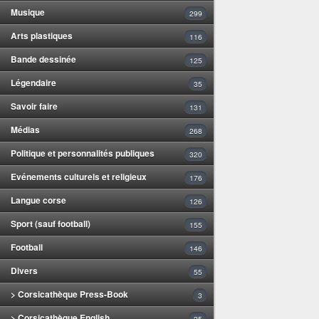
Musique
299
Arts plastiques
116
Bande dessinée
125
Légendaire
35
Savoir faire
131
Médias
268
Politique et personnalités publiques
320
Evénements culturels et religieux
176
Langue corse
126
Sport (sauf football)
155
Football
146
Divers
55
> Corsicathèque Press-Book
3
> Corsicathèque English
25