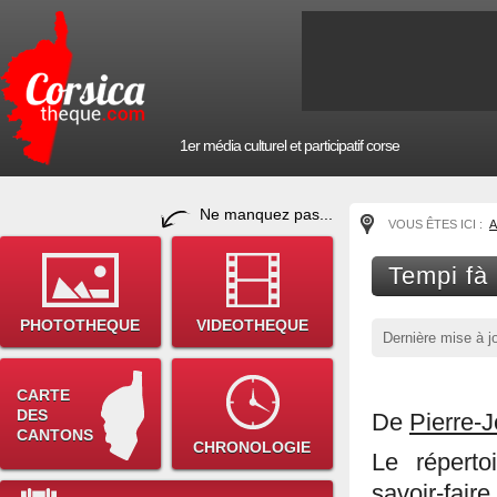
1er média culturel et participatif corse
Ne manquez pas...
VOUS ÊTES ICI :
A
Tempi fà 
PHOTOTHEQUE
VIDEOTHEQUE
Dernière mise à j
CARTE
DES
De
Pierre-
CANTONS
CHRONOLOGIE
Le réperto
savoir-fai