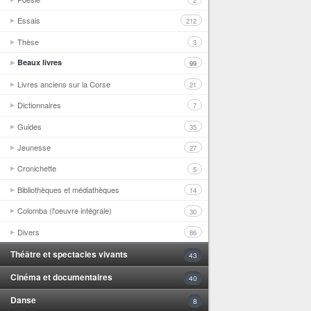
2
Essais
212
Thèse
3
Beaux livres
99
Livres anciens sur la Corse
21
Dictionnaires
7
Guides
35
Jeunesse
27
Cronichette
5
Bibliothèques et médiathèques
14
Colomba (l'oeuvre intégrale)
30
Divers
86
Théâtre et spectacles vivants
43
Cinéma et documentaires
40
Danse
8