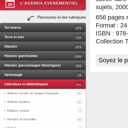
L'AGENDA EVENEMENTIEL
sujets, 200
656 pages r
Parcourez-ici les rubriques
Format : 24
Territoires
975
ISBN : 978
Terre et mer
154
Collection 
Histoire
679
Histoire (patrimoine)
1294
Soyez le p
Histoire (personnages historiques)
309
Généalogie
18
Littérature et bibliothèques
834
Auteurs corses (en langue française)
160
Auteurs anciens
56
Editeurs corses
8
Romans et nouvelles
69
Poésie