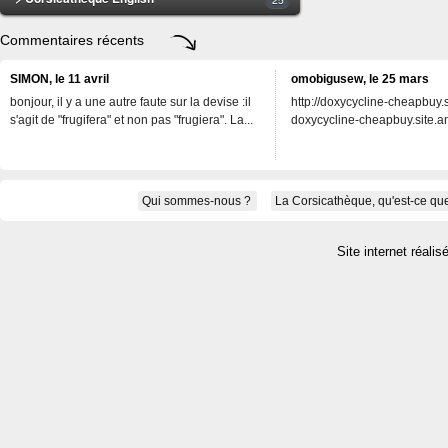
Commentaires récents
SIMON, le 11 avril
omobigusew, le 25 mars
bonjour, il y a une autre faute sur la devise :il
http://doxycycline-cheapbuy.si
s'agit de "frugifera" et non pas "frugiera". La...
doxycycline-cheapbuy.site.an
Qui sommes-nous ?
La Corsicathèque, qu'est-ce que
Site internet réalis