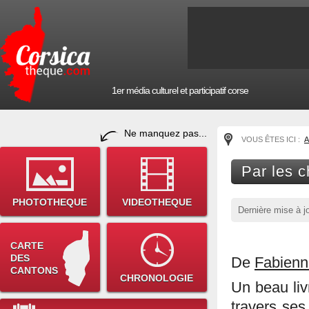
1er média culturel et participatif corse
Ne manquez pas...
VOUS ÊTES ICI :
A
Par les 
PHOTOTHEQUE
VIDEOTHEQUE
Dernière mise à j
CARTE
DES
De
Fabienn
CANTONS
CHRONOLOGIE
Un beau liv
travers ses