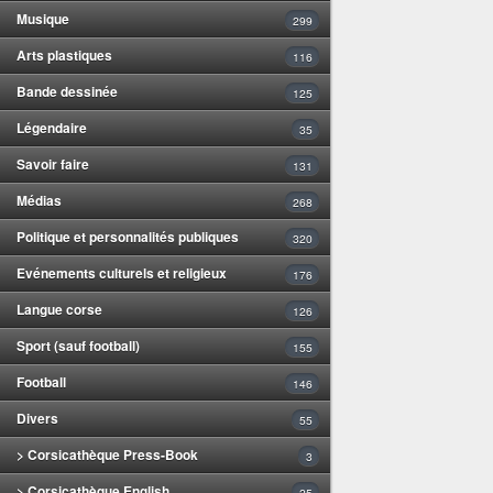
Musique
299
Arts plastiques
116
Bande dessinée
125
Légendaire
35
Savoir faire
131
Médias
268
Politique et personnalités publiques
320
Evénements culturels et religieux
176
Langue corse
126
Sport (sauf football)
155
Football
146
Divers
55
> Corsicathèque Press-Book
3
> Corsicathèque English
25