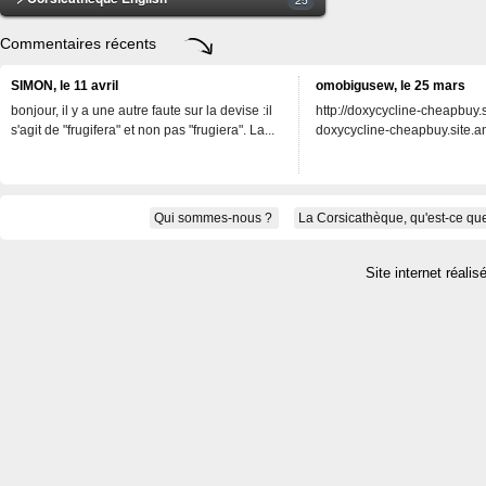
Commentaires récents
SIMON, le 11 avril
omobigusew, le 25 mars
bonjour, il y a une autre faute sur la devise :il
http://doxycycline-cheapbuy.si
s'agit de "frugifera" et non pas "frugiera". La...
doxycycline-cheapbuy.site.an
Qui sommes-nous ?
La Corsicathèque, qu'est-ce que
Site internet réalis