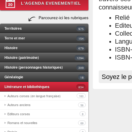
L'AGENDA EVENEMENTIEL
connaisseur
Relié
Parcourez-ici les rubriques
Edite
Territoires
975
Colle
Terre et mer
154
Langu
Histoire
679
ISBN-
ISBN-
Histoire (patrimoine)
1294
Histoire (personnages historiques)
309
Soyez le p
Généalogie
18
Littérature et bibliothèques
834
Auteurs corses (en langue française)
160
Auteurs anciens
56
Editeurs corses
8
Romans et nouvelles
69
Poésie