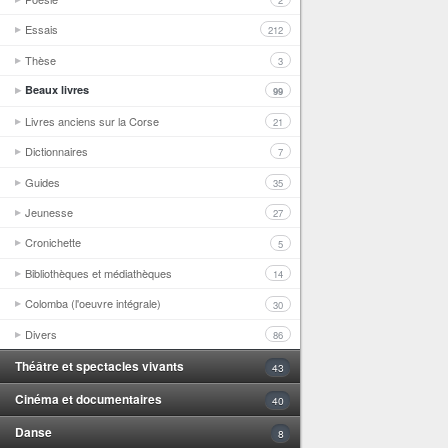
2
Essais
212
Thèse
3
Beaux livres
99
Livres anciens sur la Corse
21
Dictionnaires
7
Guides
35
Jeunesse
27
Cronichette
5
Bibliothèques et médiathèques
14
Colomba (l'oeuvre intégrale)
30
Divers
86
Théâtre et spectacles vivants
43
Cinéma et documentaires
40
Danse
8