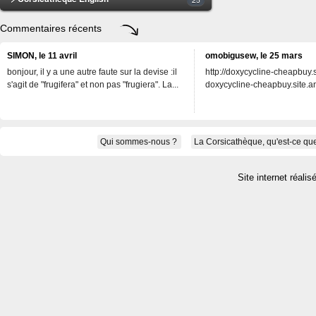
Commentaires récents
SIMON, le 11 avril
omobigusew, le 25 mars
bonjour, il y a une autre faute sur la devise :il
http://doxycycline-cheapbuy.si
s'agit de "frugifera" et non pas "frugiera". La...
doxycycline-cheapbuy.site.an
Qui sommes-nous ?
La Corsicathèque, qu'est-ce que
Site internet réalis