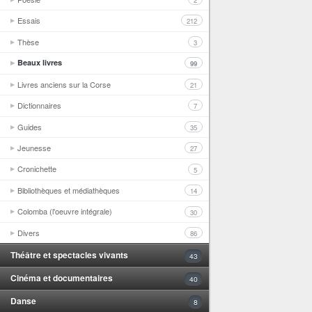
2
Essais
212
Thèse
3
Beaux livres
99
Livres anciens sur la Corse
21
Dictionnaires
7
Guides
35
Jeunesse
27
Cronichette
5
Bibliothèques et médiathèques
14
Colomba (l'oeuvre intégrale)
30
Divers
86
Théâtre et spectacles vivants
43
Cinéma et documentaires
40
Danse
8