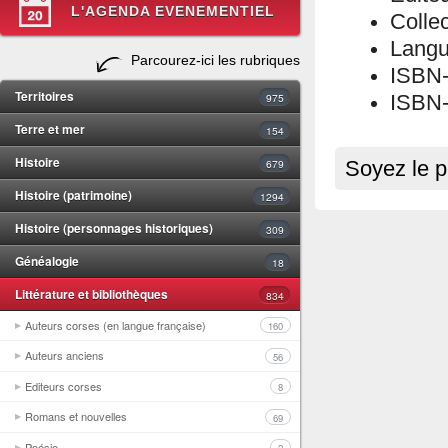
L'AGENDA EVENEMENTIEL
Colle
Langu
Parcourez-ici les rubriques
ISBN
Territoires
975
ISBN-
Terre et mer
154
Histoire
679
Soyez le p
Histoire (patrimoine)
1294
Histoire (personnages historiques)
309
Généalogie
18
Littérature et bibliothèques
834
Auteurs corses (en langue française)
160
Auteurs anciens
56
Editeurs corses
8
Romans et nouvelles
69
Poésie