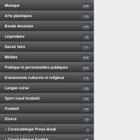
Musique
299
Arts plastiques
116
Bande dessinée
125
Légendaire
35
Savoir faire
131
Médias
268
Politique et personnalités publiques
320
Evénements culturels et religieux
176
Langue corse
126
Sport (sauf football)
155
Football
146
Divers
55
> Corsicathèque Press-Book
3
> Corsicathèque English
25