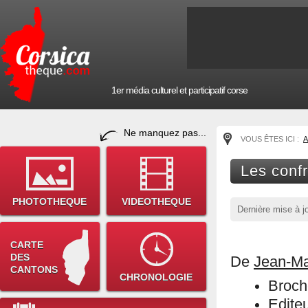
1er média culturel et participatif corse
Ne manquez pas...
VOUS ÊTES ICI :
A
Les conf
PHOTOTHEQUE
VIDEOTHEQUE
Dernière mise à j
CARTE
DES
De
Jean-Ma
CANTONS
CHRONOLOGIE
Broch
Editeu