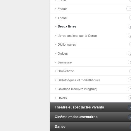
Essais
2
Thèse
Beaux livres
Livres anciens sur la Corse
Dictionnaires
Guides
Jeunesse
Cronichette
Bibliothèques et médiathèques
Colomba (l'oeuvre intégrale)
Divers
Théâtre et spectacles vivants
Cinéma et documentaires
Danse