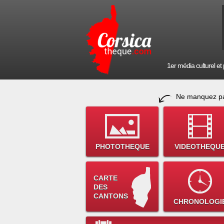
1er média culturel et p
Ne manquez pa
PHOTOTHEQUE
VIDEOTHEQU
CARTE
DES
CANTONS
CHRONOLOGI