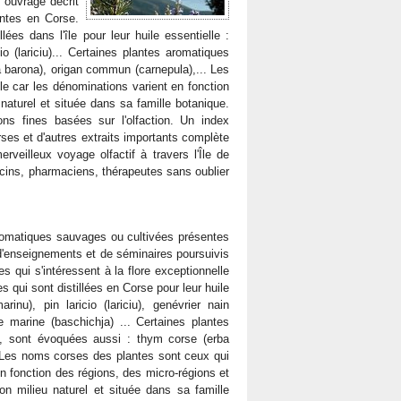
 ouvrage décrit
entes en Corse.
ées dans l'île pour leur huile essentielle :
io (lariciu)... Certaines plantes aromatiques
a barona), origan commun (carnepula),... Les
le car les dénominations varient en fonction
naturel et située dans sa famille botanique.
ions fines basées sur l'olfaction. Un index
rses et d'autres extraits importants complète
veilleux voyage olfactif à travers l'Île de
ecins, pharmaciens, thérapeutes sans oublier
aromatiques sauvages ou cultivées présentes
d'enseignements et de séminaires poursuivis
 qui s'intéressent à la flore exceptionnelle
 qui sont distillées en Corse pour leur huile
inu), pin laricio (lariciu), genévrier nain
iste marine (baschichja) ... Certaines plantes
s, sont évoquées aussi : thym corse (erba
. Les noms corses des plantes sont ceux qui
en fonction des régions, des micro-régions et
 milieu naturel et située dans sa famille