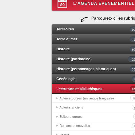
L'AGENDA EVENEMENTIEL
Parcourez-ici les rubri
Territoires
9
Terre et mer
1
Histoire
6
Histoire (patrimoine)
12
Histoire (personnages historiques)
3
Généalogie
Littérature et bibliothèques
8
Auteurs corses (en langue française)
1
Auteurs anciens
Editeurs corses
Romans et nouvelles
Poésie