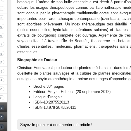
2
botanique. L'arôme de son huile essentielle est décrit à partir d'ob
éclaire les usages thérapeutiques connus par l'aromathérapie moder
12
sont connus par la phytothérapie traditionnelle corse sont évoqu
3
importantes pour l'aromathérapie contemporaine (ravintsara, lavand
sont abordées brièvement. Un index thérapeutique très détaillé i
99
(huiles essentielles, hydrolats, macérations solaires) et d'autres 
extraits de bourgeons) complète cet ouvrage. Agrémenté de très 
21
voyage olfactif à travers l'Île de Beauté ; il concerne les botan
7
d'huiles essentielles, médecins, pharmaciens, thérapeutes sans 
essentielles.
35
Biographie de l'auteur
27
Christian Escriva est producteur de plantes médicinales dans les A
5
cueillette de plantes sauvages et la culture de plantes médicinales 
enseigne la phyto-aromathérapie et anime des stages d'approche go
14
Broché:384 pages
30
Editeur :Amyris Editions (20 septembre 2012)
Langue :Français
86
ISBN-10:2875520113
43
ISBN-13:978-2875520111
40
Soyez le premier à commenter cet article !
8