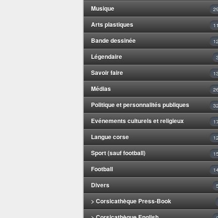
Musique
2
Arts plastiques
1
Bande dessinée
1
Légendaire
Savoir faire
1
Médias
2
Politique et personnalités publiques
3
Evénements culturels et religieux
1
Langue corse
1
Sport (sauf football)
1
Football
1
Divers
> Corsicathèque Press-Book
> Corsicathèque English