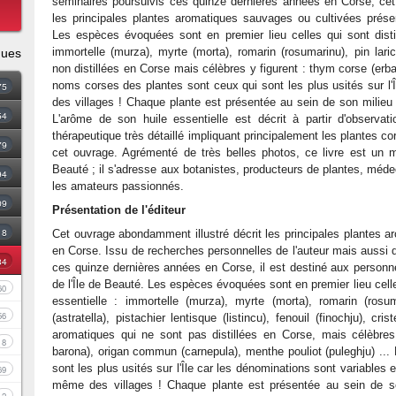
séminaires poursuivis ces quinze dernières années en Corse, cet
les principales plantes aromatiques sauvages ou cultivées prés
Les espèces évoquées sont en premier lieu celles qui sont distill
immortelle (murza), myrte (morta), romarin (rosumarinu), pin laric
ques
non distillées en Corse mais célèbres y figurent : thym corse (erb
noms corses des plantes sont ceux qui sont les plus usités sur l'Î
75
des villages ! Chaque plante est présentée au sein de son milieu 
54
L'arôme de son huile essentielle est décrit à partir d'observat
thérapeutique très détaillé impliquant principalement les plantes co
79
cet ouvrage. Agrémenté de très belles photos, ce livre est un mer
Beauté ; il s'adresse aux botanistes, producteurs de plantes, méd
94
les amateurs passionnés.
09
Présentation de l'éditeur
18
Cet ouvrage abondamment illustré décrit les principales plantes 
en Corse. Issu de recherches personnelles de l'auteur mais aussi 
34
ces quinze dernières années en Corse, il est destiné aux personnes
de l'Île de Beauté. Les espèces évoquées sont en premier lieu celles
60
essentielle : immortelle (murza), myrte (morta), romarin (rosumar
56
(astratella), pistachier lentisque (listincu), fenouil (finochju), cr
aromatiques qui ne sont pas distillées en Corse, mais célèbre
8
barona), origan commun (carnepula), menthe pouliot (puleghju) ..
sont les plus usités sur l'Île car les dénominations sont variables 
69
même des villages ! Chaque plante est présentée au sein de son