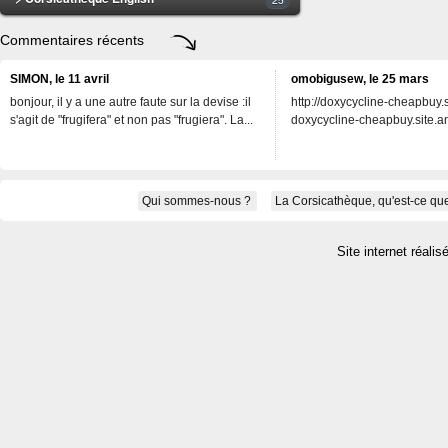
Commentaires récents
SIMON, le 11 avril
omobigusew, le 25 mars
bonjour, il y a une autre faute sur la devise :il
http://doxycycline-cheapbuy.si
s'agit de "frugifera" et non pas "frugiera". La...
doxycycline-cheapbuy.site.an
Qui sommes-nous ?
La Corsicathèque, qu'est-ce que
Site internet réalis