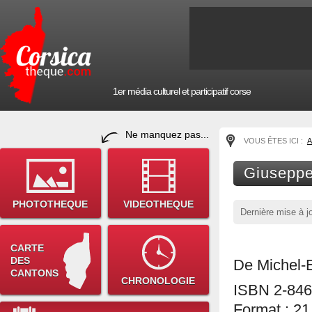
1er média culturel et participatif corse
Ne manquez pas...
VOUS ÊTES ICI :
A
Giuseppe
PHOTOTHEQUE
VIDEOTHEQUE
Dernière mise à j
CARTE
DES
De Michel-E
CANTONS
CHRONOLOGIE
ISBN 2-846
Format : 21