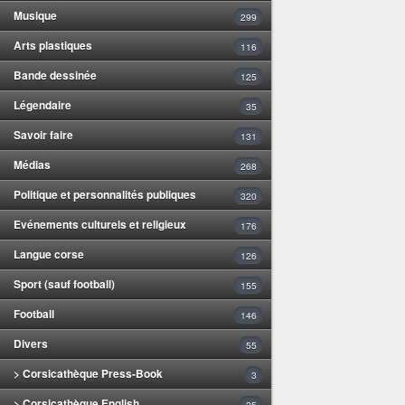
Musique
299
Arts plastiques
116
Bande dessinée
125
Légendaire
35
Savoir faire
131
Médias
268
Politique et personnalités publiques
320
Evénements culturels et religieux
176
Langue corse
126
Sport (sauf football)
155
Football
146
Divers
55
> Corsicathèque Press-Book
3
> Corsicathèque English
25