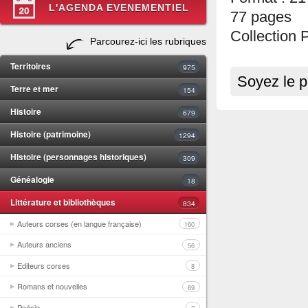
L'AGENDA EVENEMENTIEL
77 pages
Collection 
Parcourez-ici les rubriques
Territoires
975
Soyez le p
Terre et mer
154
Histoire
679
Histoire (patrimoine)
1294
Histoire (personnages historiques)
309
Généalogie
18
Littérature et bibliothèques
834
Auteurs corses (en langue française)
160
Auteurs anciens
56
Editeurs corses
8
Romans et nouvelles
69
Poésie