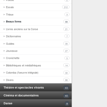
2
Essais
212
Thèse
3
Beaux livres
99
Livres anciens sur la Corse
21
Dictionnaires
7
Guides
35
Jeunesse
27
Cronichette
5
Bibliothèques et médiathèques
14
Colomba (l'oeuvre intégrale)
30
Divers
86
Théâtre et spectacles vivants
43
Cinéma et documentaires
40
Danse
8