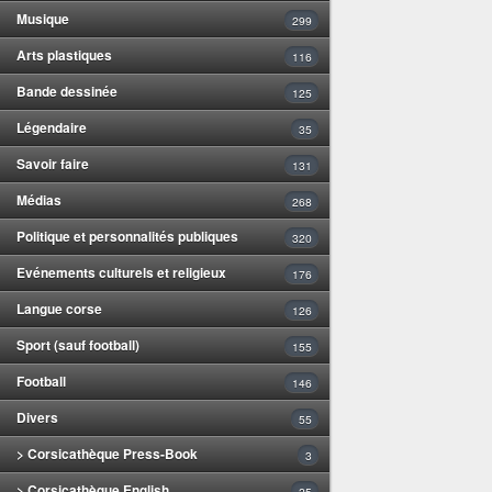
Musique
299
Arts plastiques
116
Bande dessinée
125
Légendaire
35
Savoir faire
131
Médias
268
Politique et personnalités publiques
320
Evénements culturels et religieux
176
Langue corse
126
Sport (sauf football)
155
Football
146
Divers
55
> Corsicathèque Press-Book
3
> Corsicathèque English
25