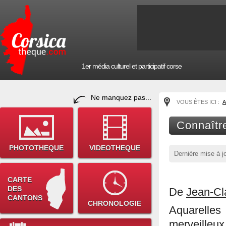
1er média culturel et participatif corse
Ne manquez pas...
VOUS ÊTES ICI :
A
Connaîtr
PHOTOTHEQUE
VIDEOTHEQUE
Dernière mise à j
CARTE
DES
De
Jean-Cl
CANTONS
CHRONOLOGIE
Aquarelles
merveille