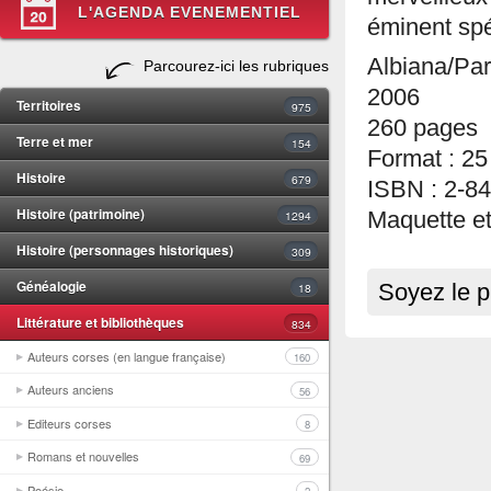
L'AGENDA EVENEMENTIEL
éminent spé
Albiana/Par
Parcourez-ici les rubriques
2006
Territoires
975
260 pages
Terre et mer
154
Format : 25
Histoire
679
ISBN : 2-8
Histoire (patrimoine)
1294
Maquette et
Histoire (personnages historiques)
309
Généalogie
18
Soyez le p
Littérature et bibliothèques
834
Auteurs corses (en langue française)
160
Auteurs anciens
56
Editeurs corses
8
Romans et nouvelles
69
Poésie