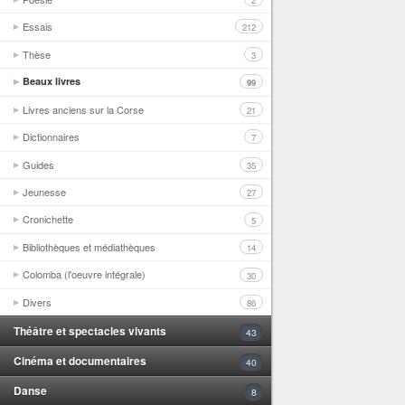
2
Essais
212
Thèse
3
Beaux livres
99
Livres anciens sur la Corse
21
Dictionnaires
7
Guides
35
Jeunesse
27
Cronichette
5
Bibliothèques et médiathèques
14
Colomba (l'oeuvre intégrale)
30
Divers
86
Théâtre et spectacles vivants
43
Cinéma et documentaires
40
Danse
8