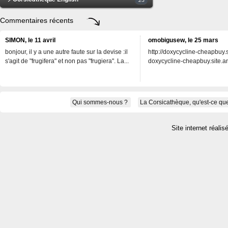
Commentaires récents
SIMON, le 11 avril
omobigusew, le 25 mars
bonjour, il y a une autre faute sur la devise :il
http://doxycycline-cheapbuy.si
s'agit de "frugifera" et non pas "frugiera". La...
doxycycline-cheapbuy.site.an
Qui sommes-nous ?
La Corsicathèque, qu'est-ce que
Site internet réalis