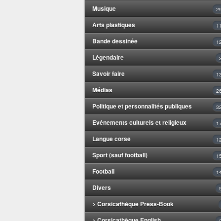
Musique
2
Arts plastiques
1
Bande dessinée
1
Légendaire
Savoir faire
1
Médias
2
Politique et personnalités publiques
3
Evénements culturels et religieux
1
Langue corse
1
Sport (sauf football)
1
Football
1
Divers
> Corsicathèque Press-Book
> Corsicathèque English