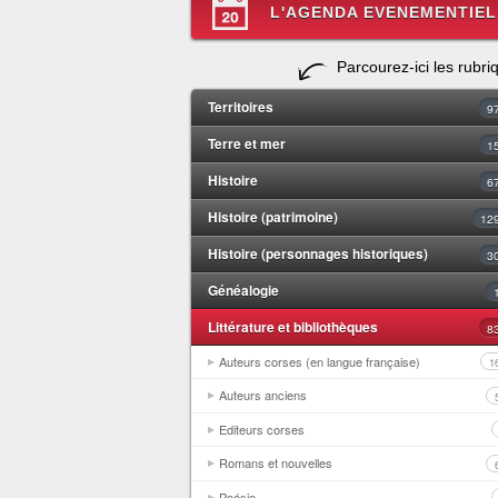
L'AGENDA EVENEMENTIEL
Parcourez-ici les rubri
Territoires
9
Terre et mer
1
Histoire
6
Histoire (patrimoine)
12
Histoire (personnages historiques)
3
Généalogie
Littérature et bibliothèques
8
Auteurs corses (en langue française)
1
Auteurs anciens
Editeurs corses
Romans et nouvelles
Poésie