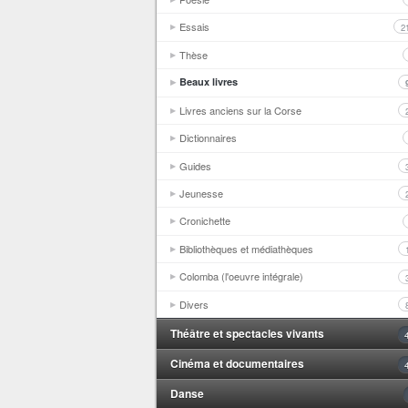
Essais
2
Thèse
Beaux livres
Livres anciens sur la Corse
Dictionnaires
Guides
Jeunesse
Cronichette
Bibliothèques et médiathèques
Colomba (l'oeuvre intégrale)
Divers
Théâtre et spectacles vivants
Cinéma et documentaires
Danse