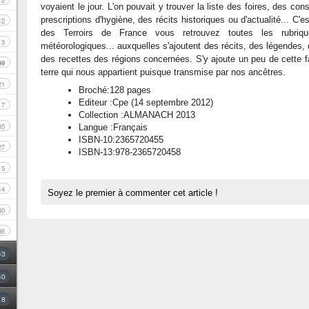
2
voyaient le jour. L'on pouvait y trouver la liste des foires, des co
prescriptions d'hygiène, des récits historiques ou d'actualité... 
12
des Terroirs de France vous retrouvez toutes les rubriques
3
météorologiques... auxquelles s'ajoutent des récits, des légendes, 
des recettes des régions concernées. S'y ajoute un peu de cette fa
99
terre qui nous appartient puisque transmise par nos ancêtres.
21
Broché:128 pages
Editeur :Cpe (14 septembre 2012)
7
Collection :ALMANACH 2013
35
Langue :Français
ISBN-10:2365720455
27
ISBN-13:978-2365720458
5
14
Soyez le premier à commenter cet article !
30
86
43
40
8