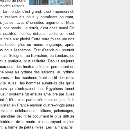
versité de notre
randes raisons.
 Le monde, c'est grand, c'est impersonnel,
s intellectuels nous y entraînent pourtant,
s justes, avec d'honnêtes arguments. Mais
, nos patois. Le terroir, c'est chez nous! On
qualités... et les défauts. Le terroir, c'est
us colle aux pieds! Cette terre foulée par nos
sera foulée, plus ou moins longtemps, après
 nous l'espérons. État d'esprit qui pourrait
 mais Solognot, ou Berrichon, ou Landais, ou
us pratique, plus utilitaire. Depuis toujours
arques, des limites précises permettant de
ime vivre au rythme des saisons, au rythme
tumes et les traditions étant au fil des mois
te. Aussi, les hommes eurent-ils dès qu'ils
 jours qui s'enfuyaient. Les Égyptiens furent
. Leur système fut ensuite amélioré par Jules
 à fêter plus particulièrement ce jour-là. Il
 existait en France environ quatre-vingts jours
verses célébrations : offices, pèlerinages,
alendrier devint le document le plus diffusé
écidèrent de le rendre plus attrayant et plus
ent la forme de petits livres. Les "almanachs"