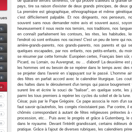
de quarante terroirs différents, ce qui prouve d'ailleurs la grande di
pays, tire sa raison d'exister de deux grands principes, de deux g
La première est géographique, ethnographique et même génétique.
c'est difficilement palpable. Et nos dirigeants, nos penseurs, no
ques
souvent sans nous demander notre avis et souvent aussi, soyon
heureusement il nous reste nos terroirs, nos traditions, nos langues
75
en connaît parfaitement les contours, les rites, les habitudes, les 
54
l'endroit où sont enfouies nos racines! C'est un peu de terre qui no
arrière-grands-parents, nos grands-parents, nos parents et qui 
79
quelques escapades, par nos enfants, nos petits-enfants, du moins
se résumer par cette formule: Européen certes, Français bien sûr,
94
Picard, ou Lorrain, ou Auvergnat, ou ... d'abord! La deuxième est pl
09
les hommes ont eu besoin de se repérer dans le temps avec des m
se projeter dans l'avenir en s'appuyant sur le passé. L'homme a
18
des fêtes en parfait accord avec le calendrier liturgique. Les cou
des haltes dans le déroulement d'un temps qui passe bougrement vi
34
surent lire et écrire le souci de "baliser", en quelque sorte, les
parmi les tous premiers à repérer les cycles du soleil et de la lune
60
César, puis par le Pape Grégoire. Ce pape associa le nom d'un saint
56
faut savoir qu'autrefois, les congés n'existaient pas. Par contre, il
chômés correspondant à autant de fêtes religieuses prétextes à di
8
procession, etc... Puis avec le progrès et grâce à Gutemberg, le c
69
dans le royaume. Devant l'intérêt grandissant, certains éditeurs d
pratique. Grâce à l'ajout de diverses rubriques, les calendriers prir