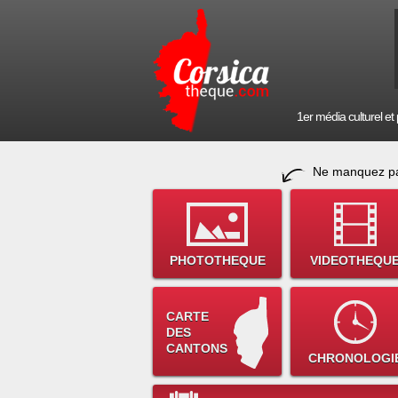
1er média culturel et p
Ne manquez pa
PHOTOTHEQUE
VIDEOTHEQU
CARTE
DES
CANTONS
CHRONOLOGI